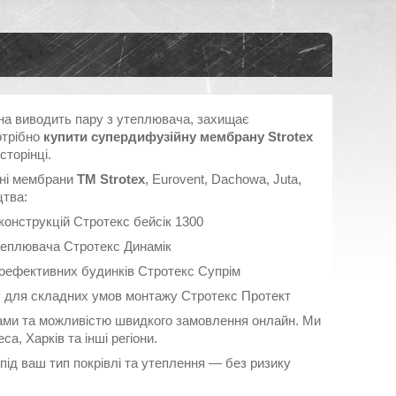
на виводить пару з утеплювача, захищає
отрібно
купити супердифузійну мембрану Strotex
сторінці.
йні мембрани
TM Strotex
, Eurovent, Dachowa, Juta,
цтва:
онструкцій Стротекс бейсік 1300
теплювача Стротекс Динамік
оефективних будинків Стротекс Супрім
у для складних умов монтажу Стротекс Протект
ками та можливістю швидкого замовлення онлайн. Ми
са, Харків та інші регіони.
ід ваш тип покрівлі та утеплення — без ризику