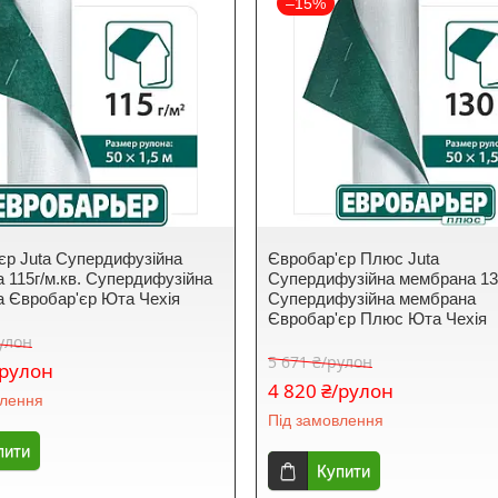
–15%
єр Juta Супердифузійна
Євробар'єр Плюс Juta
 115г/м.кв. Супердифузійна
Супердифузійна мембрана 135
 Євробар'єр Юта Чехія
Супердифузійна мембрана
Євробар'єр Плюс Юта Чехія
рулон
5 671 ₴/рулон
/рулон
4 820 ₴/рулон
влення
Під замовлення
пити
Купити