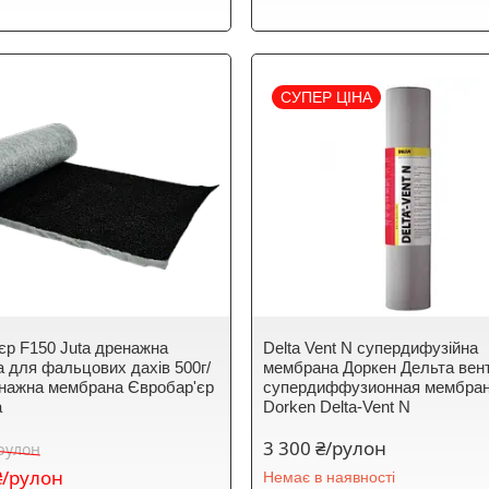
СУПЕР ЦІНА
єр F150 Juta дренажна
Delta Vent N супердифузійна
 для фальцових дахів 500г/
мембрана Доркен Дельта вен
енажна мембрана Євробар'єр
супердиффузионная мембра
а
Dorken Delta-Vent N
3 300 ₴/рулон
/рулон
₴/рулон
Немає в наявності