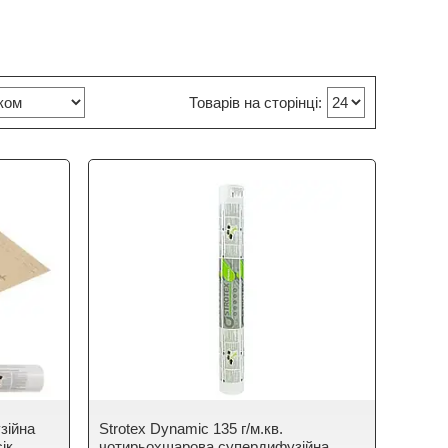
зійна
Strotex Dynamic 135 г/м.кв.
ік
чотирьохшарова супердифузійна