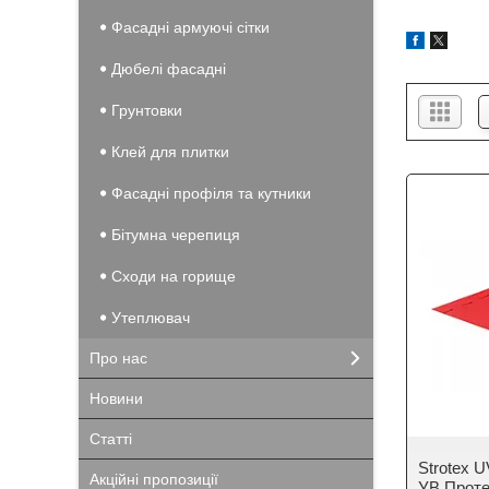
Фасадні армуючі сітки
Дюбелі фасадні
Грунтовки
Клей для плитки
Фасадні профіля та кутники
Бітумна черепиця
Сходи на горище
Утеплювач
Про нас
Новини
Статті
Strotex U
Акційні пропозиції
УВ Протек