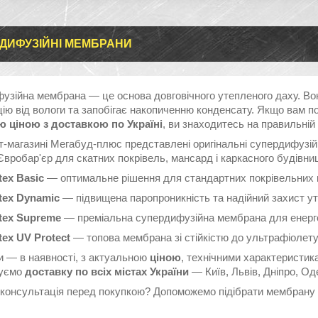
ДИФУЗІЙНІ МЕМБРАНИ
узійна мембрана — це основа довговічного утепленого даху. Во
ію від вологи та запобігає накопиченню конденсату. Якщо вам п
ю ціною з доставкою по Україні
, ви знаходитесь на правильній 
ет-магазині Мегабуд-плюс представлені оригінальні супердифузі
вробар'єр для скатних покрівель, мансард і каркасного будівни
tex Basic
— оптимальне рішення для стандартних покрівельних к
tex Dynamic
— підвищена паропроникність та надійний захист у
tex Supreme
— преміальна супердифузійна мембрана для енерг
tex UV Protect
— топова мембрана зі стійкістю до ультрафіолет
и — в наявності, з актуальною
ціною
, технічними характеристи
вуємо
доставку по всіх містах України
— Київ, Львів, Дніпро, Оде
 консультація перед покупкою? Допоможемо підібрати мембрану п