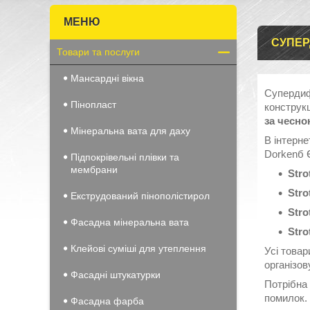
СУПЕР
Товари та послуги
Мансардні вікна
Супердиф
Пінопласт
конструкц
за чесно
Мінеральна вата для даху
В інтерн
Dorkenб Є
Підпокрівельні плівки та
мембрани
Stro
Stro
Екструдований пінополістирол
Stro
Фасадна мінеральна вата
Stro
Клейові суміші для утеплення
Усі товар
організо
Фасадні штукатурки
Потрібна
помилок.
Фасадна фарба