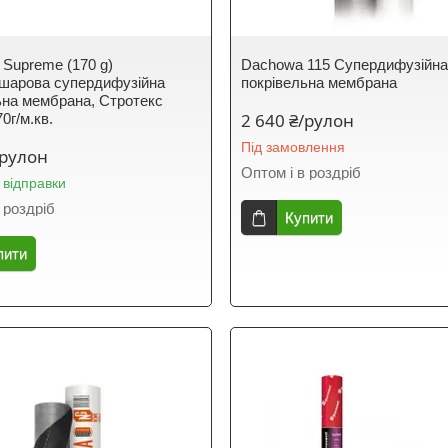
 Supreme (170 g)
Dachowa 115 Супердифузійн
шарова супердифузійна
покрівельна мембрана
ьна мембрана, Стротекс
2 640 ₴/рулон
0г/м.кв.
Під замовлення
/рулон
Оптом і в роздріб
 відправки
 роздріб
Купити
пити