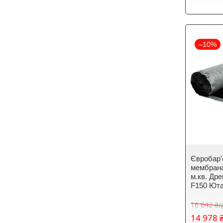
–10%
Євробар'
мембрана
м.кв. Др
F150 Ют
16 642 ₴
14 978 