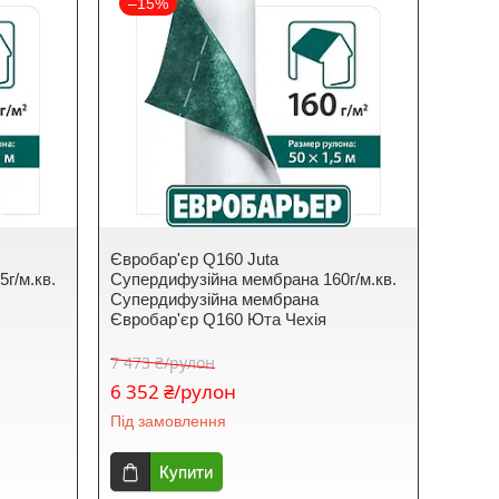
–15%
Євробар'єр Q160 Juta
г/м.кв.
Супердифузійна мембрана 160г/м.кв.
Супердифузійна мембрана
Євробар'єр Q160 Юта Чехія
7 473 ₴/рулон
6 352 ₴/рулон
Під замовлення
Купити