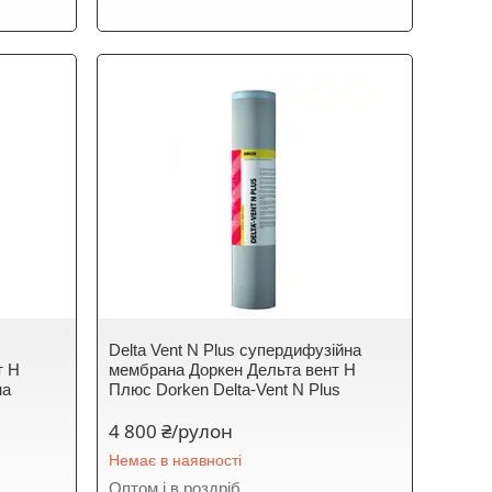
Delta Vent N Plus супердифузійна
т Н
мембрана Доркен Дельта вент Н
на
Плюс Dorken Delta-Vent N Plus
4 800 ₴/рулон
Немає в наявності
Оптом і в роздріб