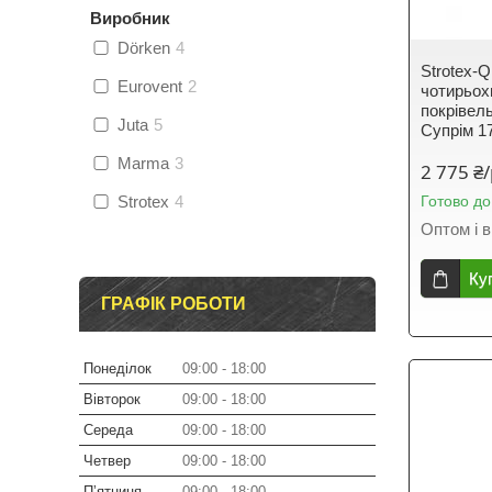
Виробник
Dörken
4
Strotex-Q
Eurovent
2
чотирьох
покрівел
Juta
5
Супрім 17
Marma
3
2 775 ₴
Strotex
4
Готово до
Оптом і в
Ку
ГРАФІК РОБОТИ
Понеділок
09:00
18:00
Вівторок
09:00
18:00
Середа
09:00
18:00
Четвер
09:00
18:00
Пʼятниця
09:00
18:00