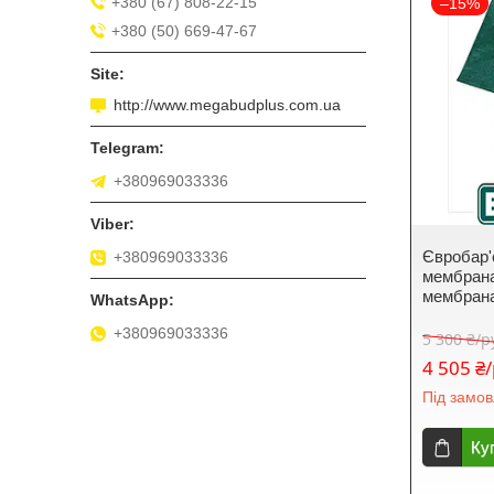
+380 (67) 808-22-15
–15%
+380 (50) 669-47-67
http://www.megabudplus.com.ua
+380969033336
Євробар'
+380969033336
мембрана
мембрана
+380969033336
5 300 ₴/
4 505 ₴
Під замо
Ку