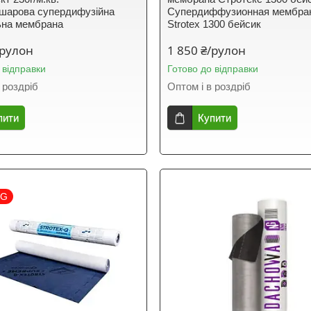
шарова супердифузійна
Супердиффузионная мембра
ьна мембрана
Strotex 1300 бейсик
/рулон
1 850 ₴/рулон
 відправки
Готово до відправки
 роздріб
Оптом і в роздріб
пити
Купити
NG