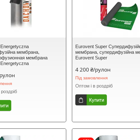
Energetyczna
Eurovent Super Супердифузій
узійна мембрана,
мембрана, супердифузійна м
ффузионная мембрана
Eurovent Super
Energetyczna
4 200 ₴/рулон
/рулон
Під замовлення
влення
Оптом і в роздріб
 роздріб
Купити
пити