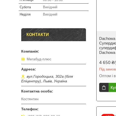
Субота
Вихідний
Неділя
Вихідний
КОНТАКТИ
Dachowa 
Супердиф
суперди
Dachowa 
Мегабуд-плюс
4 650 ₴
Під замо
Оптом і в
вул.Городоцька, 302а (біля
Епіцентру), Львів, Україна
Ку
Костянтин