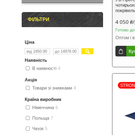
чотирьох
покрівел
ФІЛЬТРИ
4 050 ₴
Готово до
Оптом і в
Ціна
Ку
Наявність
В наявності
4
Акція
STRO
Товари зі знижками
4
Країна виробник
Німеччина
6
Польща
7
Чехія
5