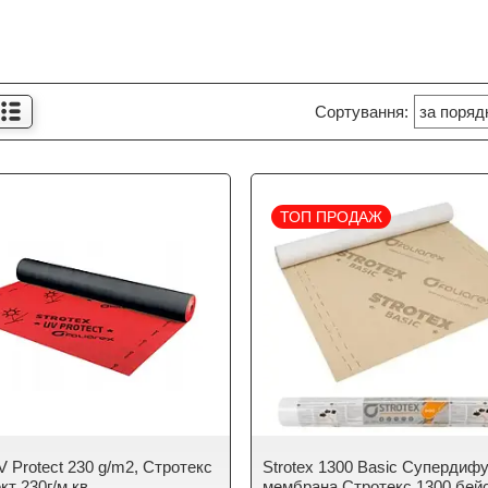
ТОП ПРОДАЖ
V Protect 230 g/m2, Стротекс
Strotex 1300 Basic Супердифу
т 230г/м.кв.
мембрана Стротекс 1300 бейс