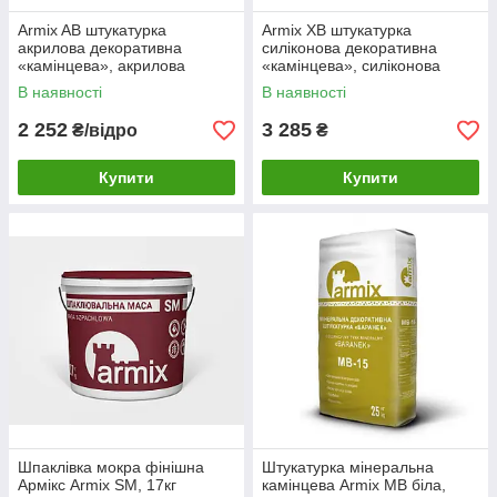
Armix AB штукатурка
Armix XB штукатурка
акрилова декоративна
силіконова декоративна
«камінцева», акрилова
«камінцева», силіконова
штукатурка Армікс баранек,
штукатурка Армікс баранек
В наявності
В наявності
25кг
2 252
3 285
₴/відро
₴
Купити
Купити
Шпаклівка мокра фінішна
Штукатурка мінеральна
Армікс Armix SM, 17кг
камінцева Armix МВ біла,