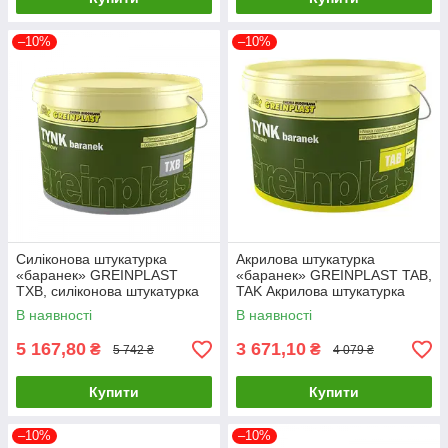
–10%
–10%
Силіконова штукатурка
Акрилова штукатурка
«баранек» GREINPLAST
«баранек» GREINPLAST TAB,
TXB, силіконова штукатурка
TAK Акрилова штукатурка
Грейнпласт
Грейнпласт
В наявності
В наявності
5 167,80
3 671,10
₴
₴
5 742 ₴
4 079 ₴
Купити
Купити
–10%
–10%