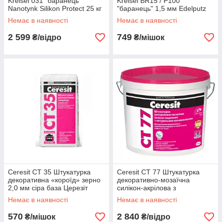
Kreisel 031 "баранець"
Kreisel BR15 / P100
Nanotynk Silikon Protect 25 кг
"баранець" 1,5 мм Edelputz
Фасадна штукатурка
Mineralisch (25 кг) Крайзель
Немає в наявності
Немає в наявності
Крайзель
2 599
749
₴/відро
₴/мішок
Ceresit CT 35 Штукатурка
Ceresit CT 77 Штукатурка
декоративна «короїд» зерно
декоративно-мозаїчна
2,0 мм сіра база Церезіт
силікон-акрілова з
короїд
натуральним наповнювачем,
Немає в наявності
Немає в наявності
мозаїка Церезіт
570
2 840
₴/мішок
₴/відро