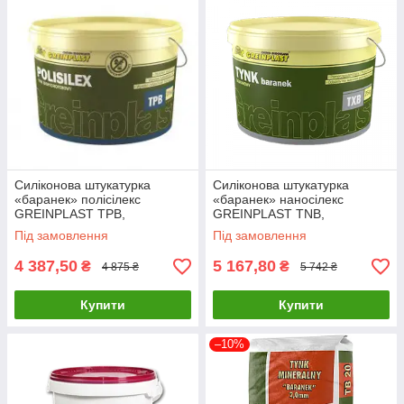
Силіконова штукатурка
Силіконова штукатурка
«баранек» полісілекс
«баранек» наносілекс
GREINPLAST TPB,
GREINPLAST TNB,
силіконова штукатурка
силіконова штукатурка
Під замовлення
Під замовлення
полісілекс Грейнпласт
наносілекс Грейнпласт
4 387,50
5 167,80
₴
₴
4 875 ₴
5 742 ₴
Купити
Купити
–10%