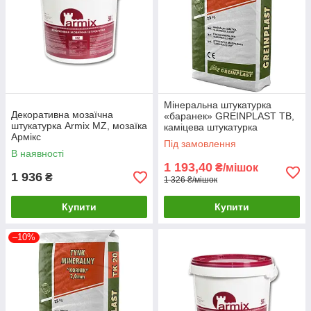
Мінеральна штукатурка
Декоративна мозаїчна
«баранек» GREINPLAST TB,
штукатурка Armix MZ, мозаїка
каміцева штукатурка
Армікс
Грейнпласт транспарент
Під замовлення
1,5мм 2,0мм
В наявності
1 193,40
₴/мішок
1 936
₴
1 326 ₴/мішок
Купити
Купити
–10%