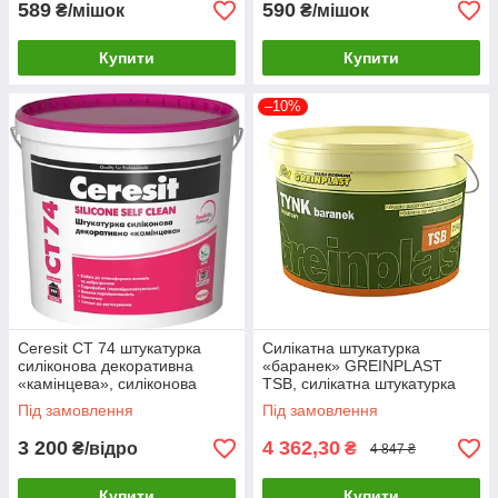
589
590
₴/мішок
₴/мішок
Купити
Купити
–10%
Ceresit CT 74 штукатурка
Силікатна штукатурка
силіконова декоративна
«баранек» GREINPLAST
«камінцева», силіконова
TSB, силікатна штукатурка
штукатурка Церезіт баранек
Грейнпласт
Під замовлення
Під замовлення
3 200
4 362,30
₴/відро
₴
4 847 ₴
Купити
Купити