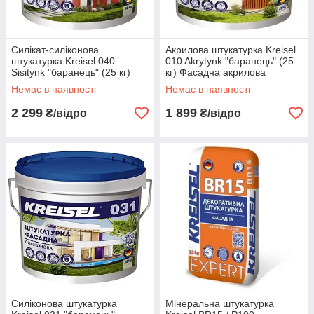
Силікат-силіконова
Акрилова штукатурка Kreisel
штукатурка Kreisel 040
010 Akrytynk "баранець" (25
Sisitynk "баранець" (25 кг)
кг) Фасадна акрилова
Фасадна штукатурка
штукатурка Крайзель 010
Немає в наявності
Немає в наявності
Крайзель
2 299
1 899
₴/відро
₴/відро
Cиліконова штукатурка
Мінеральна штукатурка