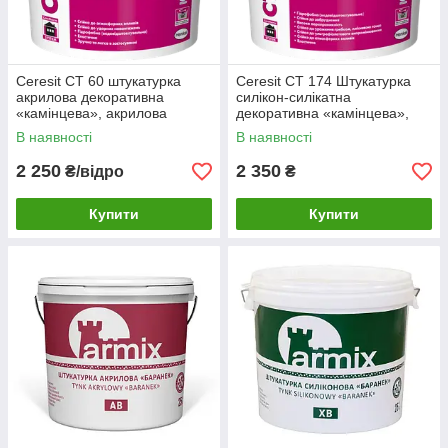
Ceresit CT 60 штукатурка
Ceresit CT 174 Штукатурка
акрилова декоративна
силікон-силікатна
«камінцева», акрилова
декоративна «камінцева»,
штукатурка Церезіт баранек
штукатурка силікат-
В наявності
В наявності
силіконова Церезіт
2 250
2 350
₴/відро
₴
Купити
Купити