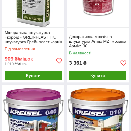
Мінеральна штукатурка
Декоративна мозаїчна
«короїд» GREINPLAST TК,
штукатурка Armix MZ, мозаїка
штукатурка Грейнпласт корнік
Армікс 30
2,0мм, 3,0мм
Під замовлення
В наявності
909
₴/мішок
3 361
₴
1 010 ₴/мішок
Купити
Купити