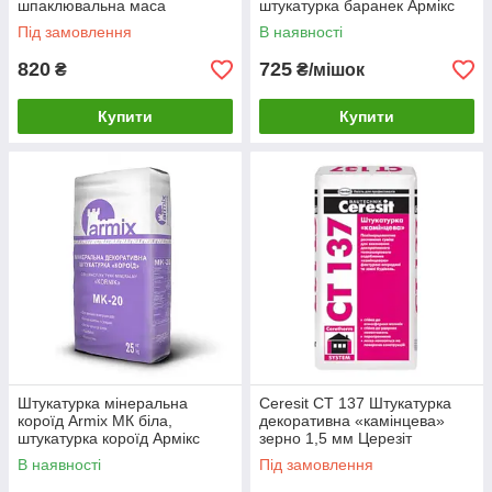
шпаклювальна маса
штукатурка баранек Армікс
Під замовлення
В наявності
820
725
₴
₴/мішок
Купити
Купити
Штукатурка мінеральна
Ceresit CT 137 Штукатурка
короїд Armix МК біла,
декоративна «камінцева»
штукатурка короїд Армікс
зерно 1,5 мм Церезіт
баранек
В наявності
Під замовлення