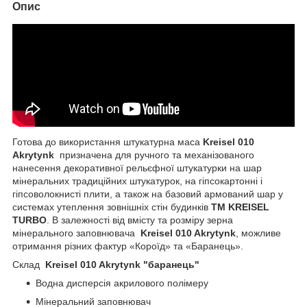
Опис
Готова до використання штукатурна маса
Kreisel 010
Akrytynk
призначена для ручного та механізованого
нанесення декоративної рельєфної штукатурки на шар
мінеральних традиційних штукатурок, на гіпсокартонні і
гіпсоволокнисті плити, а також на базовий армований шар у
системах утеплення зовнішніх стін будинків
ТМ KREISEL
TURBO
. В залежності від вмісту та розміру зерна
мінерального заповнювача
Kreisel 010 Akrytynk
, можливе
отримання різних фактур «Короїд» та «Баранець».
Склад
Kreisel 010 Akrytynk "баранець"
Водна дисперсія акрилового полімеру
Мінеральний заповнювач