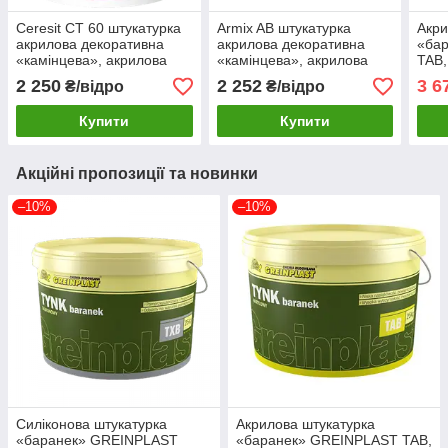
Ceresit CT 60 штукатурка
Armix AB штукатурка
Акри
акрилова декоративна
акрилова декоративна
«ба
«камінцева», акрилова
«камінцева», акрилова
TAB,
штукатурка Церезіт
штукатурка Армікс
штук
2 250
2 252
3 6
₴/відро
₴/відро
баранек
баранек, 25кг
Купити
Купити
Акційні пропозиції та новинки
–10%
–10%
Силіконова штукатурка
Акрилова штукатурка
«баранек» GREINPLAST
«баранек» GREINPLAST TAB,