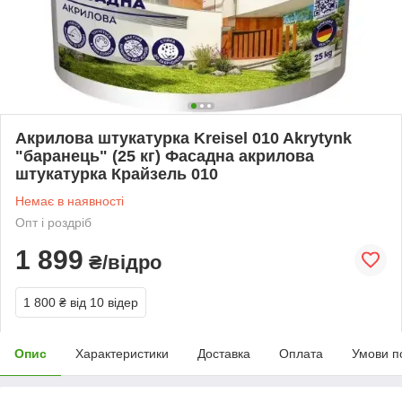
Акрилова штукатурка Kreisel 010 Akrytynk
"баранець" (25 кг) Фасадна акрилова
штукатурка Крайзель 010
Немає в наявності
Опт і роздріб
1 899
₴/відро
1 800 ₴
від 10 відер
Опис
Характеристики
Доставка
Оплата
Умови п