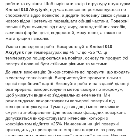
роботи та сушіння. Щоб вирівняти колір і структуру штукатурки
Kreisel 010 Akrytynk
, під час нанесення рекомендується не
спорожняти відро повністю, а додати половину свіжої суміші з
нового відра і ретельно перемішати обидві частини. Поверхні
повинні бути очищені від пилу, жиру, антиадгезійних засобів,
залишків фарби, цвілі, водоростей, моху тощо, а також не
мати тріщин і висолів.
Умови проведення робіт: Використовуйте
Kreisel 010
Akrytynk
при температурах від +5 °C до +25 °C, ці
температури поширюються на повітря, основу та продукт. Усі
поверхні повинні бути стійкими,рівними та чистими.
До уваги виконавців: Використовуйте всі продукти, що входять
в систему теплоізоляції. Використовуйте продукти тільки з
однієї виробничої партії. Виконуйте роботи на заданій ділянці
безперервно, використовуючи метод «мокре по мокрому»,
щоб уникнути видимих з’єднувальних елементів. Ми
рекомендуємо використовувати кольорові поверхні під
кольорові штукатурки. Туман діє як дощ і може викликати
смуги та знебарвлення.Для невеликих фасадних поверхонь
допускаэться використовувати інтенсивні кольори з
коефіцієнтом відбиття <25%. Нанесення на цілі поверхні
призводить до прискореного старіння покриття за рахунок
інтенсивного нагрівання і високої термічної напруги. Відразу