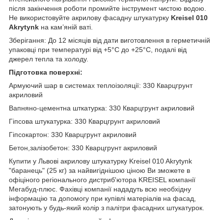
після закінчення роботи промийте інструмент чистою водою.
Не використовуйте акрилову фасадну штукатурку
Kreisel 010
Akrytynk
на кам’яній ваті.
Зберігання: До 12 місяців від дати виготовлення в герметичній
упаковці при температурі від +5°C до +25°C, подалі від
джерел тепла та холоду.
Підготовка поверхні:
Армуючий шар в системах теплоізоляції: 330 Кварцгрунт
акриловий
Вапняно-цементна шткатурка: 330 Кварцгрунт акриловий
Гіпсова штукатурка: 330 Кварцгрунт акриловий
Гіпсокартон: 330 Кварцгрунт акриловий
Бетон,залізобетон: 330 Кварцгрунт акриловий
Купити у Львові акрилову штукатурку Kreisel 010 Akrytynk
"баранець" (25 кг) за найвигіднішою ціною Ви зможете в
офіціного регіонального дистриб'ютора KREISEL компанії
Мегабуд-плюс. Фахівці компанії нададуть всю необхідну
інформацію та допомогу при купівлі матеріалів на фасад,
затонують у будь-який колір з палітри фасадних штукатурок.