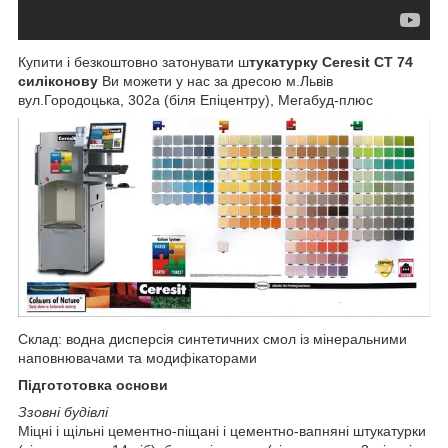
Купити і безкоштовно затонувати ш
тукатурку Ceresit CT 74
силіконову
Ви можети у нас за дресою м.Львів
вул.Городоцька, 302а (біля Епіцентру), Мегабуд-плюс
Склад: водна дисперсія синтетичних смол із мінеральними
наповнювачами та модифікаторами
Підгототовка основи
Ззовні будівлі
Міцні і щільні цементно-піщані і цементно-вапняні штукатурки