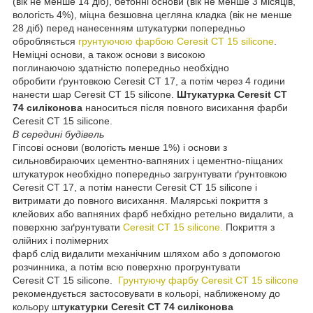
(вік не менше 14 діб), бетонні основи (вік не менше 3 місяців,
вологість 4%), міцна безшовна цегляна кладка (вік не менше
28 діб) перед нанесенням штукатурки попередньо
обробляється
грунтуючою фарбою Ceresit СТ 15 silicone
.
Неміцні основи, а також основи з високою
поглинаючою здатністю попередньо необхідно
обробити ґрунтовкою Ceresit СТ 17, а потім через 4 години
нанести шар Ceresit СТ 15 silicone.
Штукатурка Ceresit CT
74 силіконова
наноситься після повного висихання фарби
Ceresit СТ 15 silicone.
В середині будівель
Гіпсові основи (вологість менше 1%) і основи з
сильновбираючих цементно-вапняних і цементно-піщаних
штукатурок необхідно попередньо загрунтувати ґрунтовкою
Ceresit СТ 17, а потім нанести Ceresit СТ 15 silicone і
витримати до повного висихання. Малярські покриття з
клейових або вапняних фарб небхідно ретельно видалити, а
поверхню заґрунтувати
Ceresit СТ 15 silicone.
Покриття з
олійних і полімерних
фарб слід видалити механічним шляхом або з допомогою
розчинника, а потім всю поверхню прогрунтувати
Ceresit СТ 15 silicone.
Грунтуючу фарбу Ceresit СТ 15 silicone
рекомендується застосовувати в кольорі, наближеному до
кольору ш
тукатурки Ceresit CT 74 силіконова