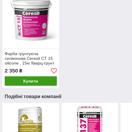
Фарба грунтуюча
силіконова Ceresit CT 15
silicone , 15кг Кварц-грунт
силіконовий Церезіт СТ15
2 350
₴
Купити
Подібні товари компанії