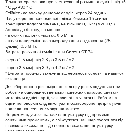
Температура основи при застосуванні розчинної суміші: від +5
° C до +30 ° C
Стійкість до впливу дощових опадів: через 24 години
Час утворення поверхневої плівки: близько 15 хвилин
Коефіцієнт водопоглинання, не більше: 0,1 кг / (м2• ч0,5)
Адгезія до бетону, не менше:
- в сухих і вологих умовах: 0,5 МПа
- після поперемінного заморожування / відтавання (75
циклів): 0,5 МПа
Витрата розчинної суміші * для
Ceresit СТ 74
(зерно 1,5 мм): від 2,8 до 3,5 кг / м2
(зерно 2,5 мм): від 3,9 до 4,2 кг / м2
* Витрата продукту залежить від нерівності основи та навичок
виконавця.
Для збереження рівномірності кольору рекомендується при
роботі на однорідних і великих поверхнях використовувати
матеріали однієї партії, зазначеної на упаковці. Роботи на
одній поповерхні слід виконувати безперервно, дотримуючи
правила нанесення «мокре на мокре».
Не рекомендується наносити штукатурку під прямими
сонячними променями, а свіжоуложенний шар охороняти від
швидкого висихання. До повного висихання штукатурку
необхідно захищати