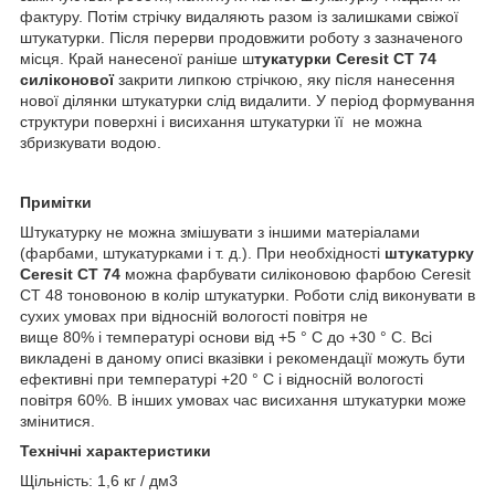
фактуру. Потім стрічку видаляють разом із залишками свіжої
штукатурки. Після перерви продовжити роботу з зазначеного
місця. Край нанесеної раніше ш
тукатурки Ceresit CT 74
силіконової
закрити липкою стрічкою, яку після нанесення
нової ділянки штукатурки слід видалити. У період формування
структури поверхні і висихання штукатурки її не можна
збризкувати водою.
Примітки
Штукатурку не можна змішувати з іншими матеріалами
(фарбами, штукатурками і т. д.). При необхідності
штукатурку
Ceresit СТ 74
можна фарбувати силіконовою фарбою Ceresit
СТ 48 тоновоною в колір штукатурки. Роботи слід виконувати в
сухих умовах при відносній вологості повітря не
вище 80% і температурі основи від +5 ° С до +30 ° С. Всі
викладені в даному описі вказівки і рекомендації можуть бути
ефективні при температурі +20 ° С і відносній вологості
повітря 60%. В інших умовах час висихання штукатурки може
змінитися.
Технічні характеристики
Щільність: 1,6 кг / дм3