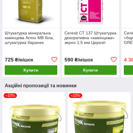
Штукатурка мінеральна
Ceresit CT 137 Штукатурка
Силі
камінцева Armix МВ біла,
декоративна «камінцева»
«бар
штукатурка баранек
зерно 1,5 мм Церезіт
GRE
Армікс
баранек
силі
полі
725
590
4 3
₴/мішок
₴/мішок
Купити
Купити
Акційні пропозиції та новинки
–10%
–10%