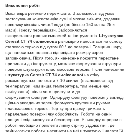
Викононня робіт
Вміст відра ретельно перемішати. В залежності від умов
застосування консистенцію суміші можна змінити, додавши
невелику кількість чистої води (не більше 150 мл на 25 кг
маси), і знову перемішати. Забороняється
використання ржавих ємностей та інструментів.
Штукатурка
Ceresit CT 74 силіконова
рівномірно наноситься на основу
сталевою теркою під кутом 60 ° до поверхні. Товщина шару,
що наноситься повинна відповідати розміру зерен
заповнювача. Після того, як нанесене покриття перестане
прилипати до інструменту, можливе формування структури
поверхні штукатурки пластмасовою теркою. Після нанесення
ш
тукатурка Ceresit CT 74 силіконової
на стіну
рекомендується почекати 7-10 хвилин (в залежності від
температури: чим вища температура, тим менше час
вичікування), після чого приступити до
формування фактури. Однорідну фактуру поверхні у вигляді
щільно укладених зерен формують круговими рухами
пластмасовою теркою. Тертку при цьому тримають
паралельно поверхні яку обробляють. Роботи на одній
площині слід виконувати безперервно. У випадку перерви в
роботі необхідно приклеїти липку стрічку уздовж лінії, де
закінчуються роботи, натягнути на неї штукатурку і надати їй