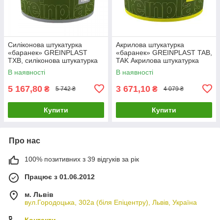
Силіконова штукатурка
Акрилова штукатурка
«баранек» GREINPLAST
«баранек» GREINPLAST TAB,
TXB, силіконова штукатурка
TAK Акрилова штукатурка
Грейнпласт
Грейнпласт
В наявності
В наявності
5 167,80
3 671,10
₴
₴
5 742 ₴
4 079 ₴
Купити
Купити
Про нас
100% позитивних з 39 відгуків за рік
Працює з 01.06.2012
м. Львів
вул.Городоцька, 302а (біля Епіцентру), Львів, Україна
Контакти