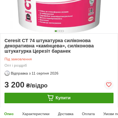
Ceresit CT 74 штукатурка силіконова
декоративна «камінцева», силіконова
штукатурка Церезіт баранек
Під замовлення
Опт і роздріб
Відправка з
11 серпня 2026
3 200
₴/відро
Купити
Опис
Характеристики
Доставка
Оплата
Умови п