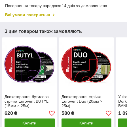
Повернення товару впродовж 14 днів за домовленістю
Всі умови повернення
З цим товаром також замовляють
Двохстороння бутилова
Двохстороння стрічка
Унів
стрічка Eurovent BUTYL
Eurovent Duo (20мм ×
Dork
(15мм × 25м)
25м)
BAN
620
580
1 0
₴
₴
Купити
Купити