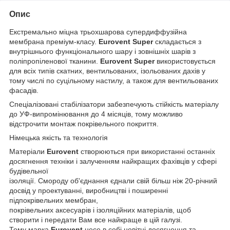
Опис
Екстремально міцна трьохшарова супердиффузійна
мембрана преміум-класу.
Eurovent Super
складається з
внутрішнього функціонального шару і зовнішніх шарів з
поліпропіленової тканини.
Eurovent Super
використовується
для всіх типів скатних, вентильованих, ізольованих дахів у
тому числі по суцільному настилу, а також для вентильованих
фасадів.
Спеціалізовані стабілізатори забезпечують стійкість матеріалу
до УФ-випромінювання до 4 місяців, тому можливо
відстрочити монтаж покрівельного покриття.
Німецька якість та технологія
Матеріали
Eurovent
створюються при використанні останніх
досягнення техніки і залученням найкращих фахівців у сфері
будівельної
ізоляції. Смороду об'єднання єднали свій більш ніж 20-річний
досвід у проектуванні, виробництві і поширенні
підпокрівельних мембран,
покрівельних аксесуарів і ізоляційних матеріалів, щоб
створити і передати Вам все найкраще в цій галузі.
Тому марка
Eurovent
несе в собі новітні досягнення та