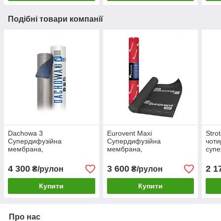
Подібні товари компанії
Dachowa 3
Eurovent Maxi
Stro
Супердифузійна
Супердифузійна
чот
мембрана,
мембрана,
супе
супердиффузионная
супердифузійна
покр
мембрана Dachowa3
мембрана Eurovent Maxi
Стро
4 300
3 600
2 1
₴/рулон
₴/рулон
Купити
Купити
Про нас