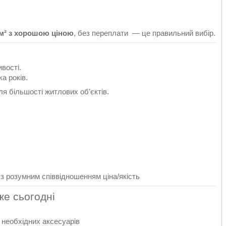
/м² з хорошою ціною
, без переплати — це правильний вибір.
вості.
а років.
ля більшості житлових об’єктів.
з розумним співвідношенням ціна/якість
же сьогодні
 необхідних аксесуарів