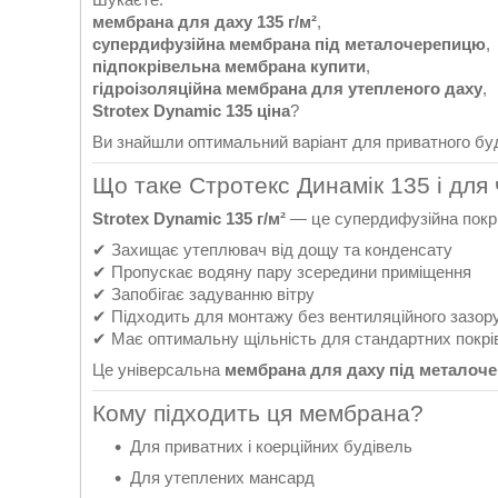
мембрана для даху 135 г/м²
,
супердифузійна мембрана під металочерепицю
,
підпокрівельна мембрана купити
,
гідроізоляційна мембрана для утепленого даху
,
Strotex Dynamic 135 ціна
?
Ви знайшли оптимальний варіант для приватного буді
Що таке Стротекс Динамік 135 і для 
Strotex Dynamic 135 г/м²
— це супердифузійна покрі
✔ Захищає утеплювач від дощу та конденсату
✔ Пропускає водяну пару зсередини приміщення
✔ Запобігає задуванню вітру
✔ Підходить для монтажу без вентиляційного зазор
✔ Має оптимальну щільність для стандартних покрі
Це універсальна
мембрана для даху під металоче
Кому підходить ця мембрана?
Для приватних і коерційних будівель
Для утеплених мансард