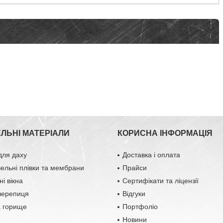
ЕЛЬНІ МАТЕРІАЛИ
КОРИСНА ІНФОРМАЦІЯ
для даху
Доставка і оплата
вельні плівки та мембрани
Прайси
і вікна
Сертифікати та ліцензії
черепиця
Відгуки
а горище
Портфоліо
Новини