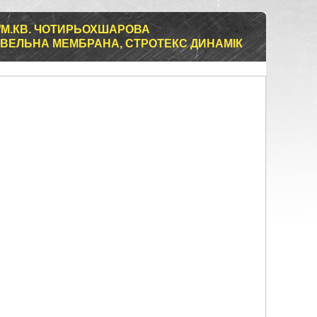
Г/М.КВ. ЧОТИРЬОХШАРОВА
ІВЕЛЬНА МЕМБРАНА, СТРОТЕКС ДИНАМІК