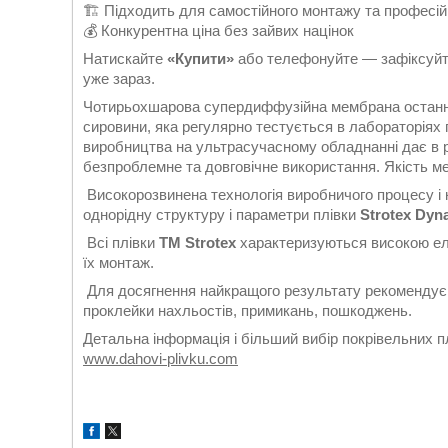
🏗 Підходить для самостійного монтажу та професій
💰 Конкурентна ціна без зайвих націнок
Натискайте
«Купити»
або телефонуйте — зафіксуйте
уже зараз.
Чотирьохшарова супердиффузійна мембрана останньо
сировини, яка регулярно тестується в лабораторіях г
виробництва на ультрасучасному обладнанні дає в ре
безпроблемне та довговічне використання. Якість ме
Високорозвинена технологія виробничого процесу і к
однорідну структуру і параметри плівки
Strotex Dyn
Всі плівки
ТМ Strotex
характеризуються високою ела
їх монтаж.
Для досягнення найкращого результату рекомендуєм
проклейки нахльостів, примикань, пошкоджень.
Детальна інформація і більший вибір покрівельних п
www.dahovi-plivku.com