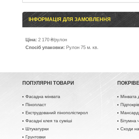
ІНФОРМАЦІЯ ДЛЯ ЗАМОВЛЕННЯ
Ціна:
2 170 ₴/рулон
Спосіб упаковки:
Рулон 75 м. кв.
ПОПУЛЯРНІ ТОВАРИ
ПОКРІВ
Фасадна мінвата
Мінвата 
Пінопласт
Підпокрі
Екструдований пінополістирол
Мансардн
Фасадні клея та суміші
Бітумна 
Штукатурки
Сходи н
Грунтовки