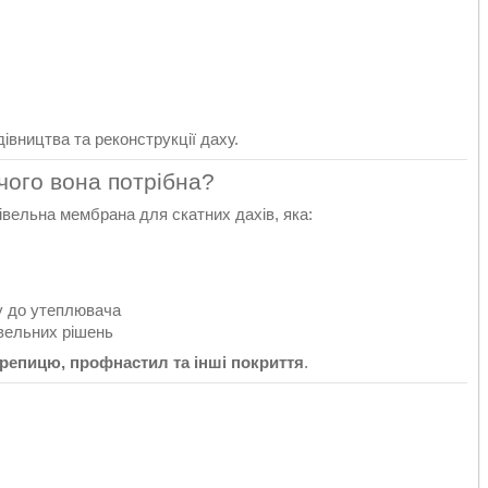
вництва та реконструкції даху.
чого вона потрібна?
вельна мембрана для скатних дахів, яка:
у до утеплювача
вельних рішень
репицю, профнастил та інші покриття
.