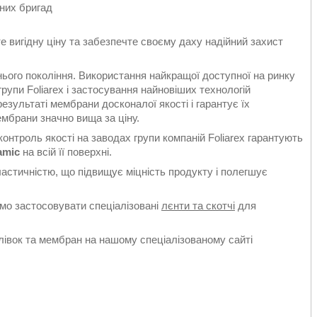
них бригад
 вигідну ціну та забезпечте своєму даху надійний захист
го покоління. Використання найкращої доступної на ринку
рупи Foliarex і застосування найновіших технологій
зультаті мембрани досконалої якості і гарантує їх
мбрани значно вища за ціну.
онтроль якості на заводах групи компаній Foliarex гарантують
amic
на всій її поверхні.
стичністю, що підвищує міцність продукту і полегшує
о застосовувати спеціалізовані
лєнти та скотчі
для
лівок та мембран на нашому спеціалізованому сайті