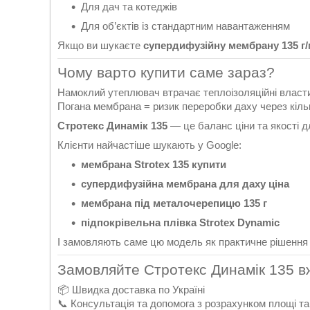
Для дач та котеджів
Для об’єктів із стандартним навантаженням
Якщо ви шукаєте
супердифузійну мембрану 135 г
Чому варто купити саме зараз?
Намоклий утеплювач втрачає теплоізоляційні власти
Погана мембрана = ризик переробки даху через кільк
Стротекс Динамік 135
— це баланс ціни та якості д
Клієнти найчастіше шукають у Google:
мембрана Strotex 135 купити
супердифузійна мембрана для даху ціна
мембрана під металочерепицю 135 г
підпокрівельна плівка Strotex Dynamic
І замовляють саме цю модель як практичне рішення 
Замовляйте Стротекс Динамік 135 в
📦 Швидка доставка по Україні
📞 Консультація та допомога з розрахунком площі та