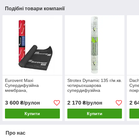
Подібні товари компанії
Eurovent Maxi
Strotex Dynamic 135 г/м.кв.
Dac
Супердифузійна
чотирьохшарова
Суп
мембрана,
супердифузійна
покр
супердифузійна
покрівельна мембрана,
мембрана Eurovent Maxi
Стротекс Динамік
3 600
2 170
2 6
₴/рулон
₴/рулон
Купити
Купити
Про нас