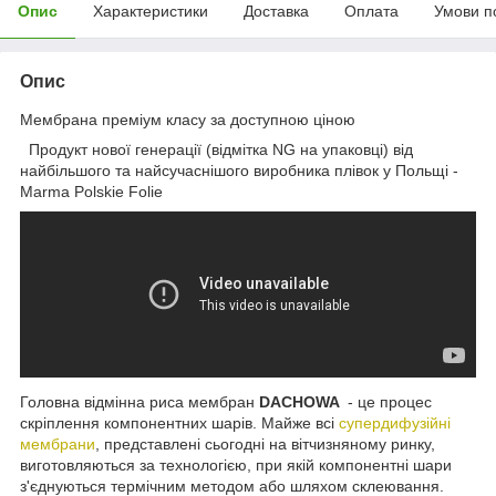
Опис
Характеристики
Доставка
Оплата
Умови п
Опис
Мембрана преміум класу за доступною ціною
Продукт нової генерації (відмітка NG на упаковці) від
найбільшого та найсучаснішого виробника плівок у Польщі -
Marma Polskie Folie
Головна відмінна риса мембран
DACHOWA
- це процес
скріплення компонентних шарів. Майже всі
супердифузійні
мембрани
, представлені сьогодні на вітчизняному ринку,
виготовляються за технологією, при якій компонентні шари
з'єднуються термічним методом або шляхом склеювання.