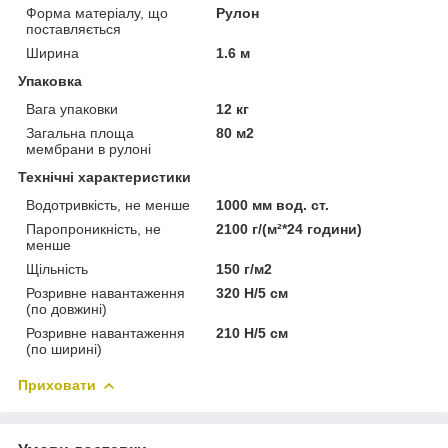
Форма матеріалу, що
Рулон
поставляється
Ширина
1.6 м
Упаковка
Вага упаковки
12 кг
Загальна площа
80 м2
мембрани в рулоні
Технічні характеристики
Водотривкість, не менше
1000 мм вод. ст.
Паропроникність, не
2100 г/(м²*24 години)
менше
Щільність
150 г/м2
Розривне навантаження
320 Н/5 см
(по довжині)
Розривне навантаження
210 Н/5 см
(по ширині)
Приховати