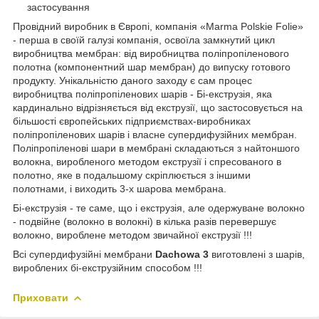
застосування
Провідний виробник в Європі, компанія «Marma Polskie Folie»
- перша в своїй галузі компанія, освоїла замкнутий цикл
виробництва мембран: від виробництва поліпропіленового
полотна (компонентний шар мембран) до випуску готового
продукту. Унікальністю даного заходу є сам процес
виробництва поліпропіленових шарів - Бі-екструзія, яка
кардинально відрізняється від екструзії, що застосовується на
більшості європейських підприємствах-виробниках
поліпропіленових шарів і власне супердифузійних мембран.
Поліпропіленові шари в мембрані складаються з найтоншого
волокна, виробленого методом екструзії і спресованого в
полотно, яке в подальшому скріплюється з іншими
полотнами, і виходить 3-х шарова мембрана.
Бі-екструзія - те саме, що і екструзія, але одержуване волокно
- подвійне (волокно в волокні) в кілька разів перевершує
волокно, вироблене методом звичайної екструзії !!!
Всі супердифузійні мембрани
Dachowa 3
виготовлені з шарів,
вироблених бі-екструзійним способом !!!
Приховати