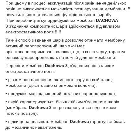
При цьому в процесі експлуатації після закінчення декількох
років не виключається можливість розшарування мембрани. В
результаті чого втрачається функціональність виробу
.При виробництві супердифузійних мембран
DACHOWA
3
з'єднання композитних шарів здійснюється під впливом
електростатичного поля !!!!!
Такий спосіб з'єднання шарів дозволяє отримати мембрану,
активний паропропускний шар якої має
орієнтовано спрямовані волокна, що, в свою чергу, гарантує
однакову паропроникність на кожній ділянці мембрани.
Переваги мембран
Dachowa 3
, з'єднаних під впливом
електростатичного поля:
• рівномірне нанесення активного шару по всій площі
мембрани (орієнтовано спрямовані волокна);
• продукція має підвищений показник паропроникності;
• виріб характеризується більш стійким з'єднанням шарів
(мембрана
Dachowa 3
не розшаровується під впливом
потоків повітря);
• підвищена щільність мембран
Dachowa
гарантує стійкість
до механічних навантажень.