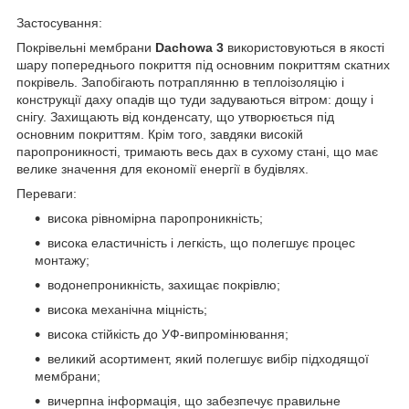
Застосування:
Покрівельні мембрани
Dachowa 3
використовуються в якості
шару попереднього покриття під основним покриттям скатних
покрівель. Запобігають потраплянню в теплоізоляцію і
конструкції даху опадів що туди задуваються вітром: дощу і
снігу. Захищають від конденсату, що утворюється під
основним покриттям. Крім того, завдяки високій
паропроникності, тримають весь дах в сухому стані, що має
велике значення для економії енергії в будівлях.
Переваги:
висока рівномірна паропроникність;
висока еластичність і легкість, що полегшує процес
монтажу;
водонепроникність, захищає покрівлю;
висока механічна міцність;
висока стійкість до УФ-випромінювання;
великий асортимент, який полегшує вибір підходящої
мембрани;
вичерпна інформація, що забезпечує правильне