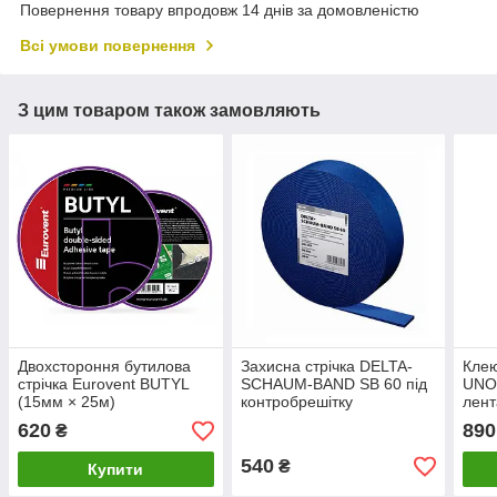
Повернення товару впродовж 14 днів за домовленістю
Всі умови повернення
З цим товаром також замовляють
Двохстороння бутилова
Захисна стрічка DELTA-
Клею
стрічка Eurovent BUTYL
SCHAUM-BAND SB 60 під
UNO 
(15мм × 25м)
контробрешітку
лент
(50м
620
890
₴
540
₴
Купити