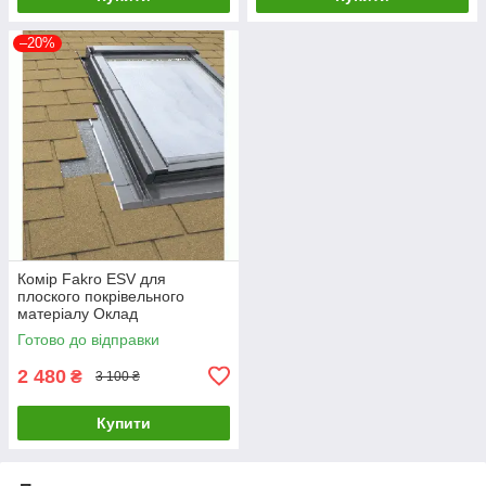
–20%
Комір Fakro ESV для
плоского покрівельного
матеріалу Оклад
(гідроізоляційний фартух)
Готово до відправки
для дахового вікна Факро
2 480
₴
3 100 ₴
Купити