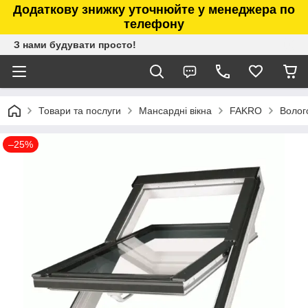
Додаткову знижку уточнюйте у менеджера по
телефону
З нами будувати просто!
Товари та послуги
Мансардні вікна
FAKRO
Волог
–25%