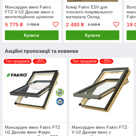
Мансардне вікно Fakro
Комір Fakro ESV для
Воло
FTZ-V U2 Дахове вікно з
плоского покрівельного
манс
вентиляційною щілиною
матеріалу Оклад
Fakr
Факро
(гідроізоляційний фартух)
5 775
2 480
19 
₴
₴
7 700 ₴
3 100 ₴
для дахового вікна Факро
Купити
Купити
Акційні пропозиції та новинки
Топ продажів
–25%
Топ продажів
–25%
Мансардне вікно Fakro FTZ
Мансардне вікно Fakro FTZ-
U2 Дахове вікно Факро
V U2 Дахове вікно з