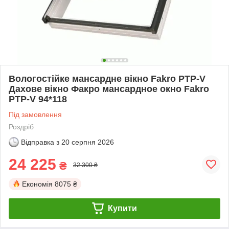
Вологостійке мансардне вікно Fakro PTP-V
Дахове вікно Факро мансардное окно Fakro
PTP-V 94*118
Під замовлення
Роздріб
Відправка з
20 серпня 2026
24 225
₴
32 300 ₴
Економія
8075 ₴
Купити