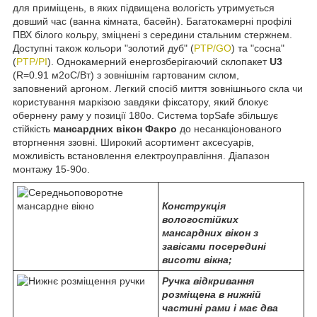
для приміщень, в яких підвищена вологість утримується
довший час (ванна кімната, басейн). Багатокамерні профілі
ПВХ білого кольру, зміцнені з середини стальним стержнем.
Доступні також кольори "золотий дуб" (
PTP/GO
) та "сосна"
(
PTP/PI
). Однокамерний енергозберігаючий склопакет
U3
(R=0.91 м
2о
С/Вт) з зовнішнім гартованим склом,
заповнений аргоном. Легкий спосіб миття зовнішнього скла чи
користування маркізою завдяки фіксатору, який блокує
обернену раму у позиції 180
о
. Система topSafe збільшує
стійкість
мансардних вікон Факро
до несанкціонованого
вторгнення ззовні. Широкий асортимент аксесуарів,
можливість встановлення електроуправління. Діапазон
монтажу 15-90
о
.
Конструкція
вологостійких
мансардних вікон з
завісами посередині
висоти вікна;
Ручка відкривання
розміщена в нижній
частині рами і має два