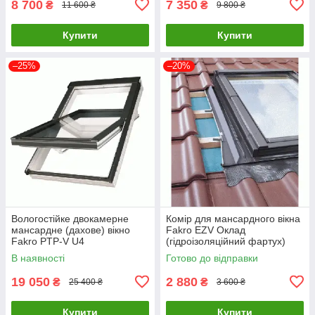
8 700
7 350
₴
₴
11 600 ₴
9 800 ₴
Купити
Купити
–25%
–20%
Вологостійке двокамерне
Комір для мансардного вікна
мансардне (дахове) вікно
Fakro EZV Оклад
Fakro PTP-V U4
(гідроізоляційний фартух)
для дахового вікна Факро
В наявності
Готово до відправки
19 050
2 880
₴
₴
25 400 ₴
3 600 ₴
Купити
Купити