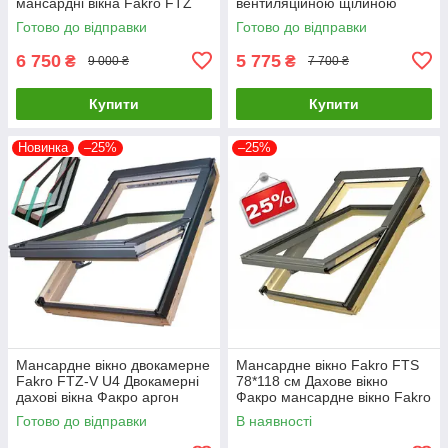
мансардні вікна Fakro FTZ
вентиляційною щілиною
U2
Факро
Готово до відправки
Готово до відправки
6 750
5 775
₴
₴
9 000 ₴
7 700 ₴
Купити
Купити
Новинка
–25%
–25%
Мансардне вікно двокамерне
Мансардне вікно Fakro FTS
Fakro FTZ-V U4 Двокамерні
78*118 см Дахове вікно
дахові вікна Факро аргон
Факро мансардне вікно Fakro
FTZ-V U4
FTS 78х118 см
Готово до відправки
В наявності