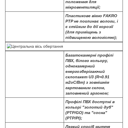
положення для
мікровентиляції;
Пластикове вікно FAKRO
PTP не поглинає вологи, і
є стійким до дії корозії
(для приміщень з
підвищеною вологістю);
Багатокамерні профілі
ПВХ, білого кольору,
однокамерний
енергозберігаючий
склопакет U3 (R=0.91
м
2о
С/Вт) з зовнішнім
гартованим склом,
заповнений аргоном;
Профілі ПВХ доступні в
кольорі "золотий дуб"
(PTP/GO) та "сосна"
(PTP/PI);
Легкий спосіб миття