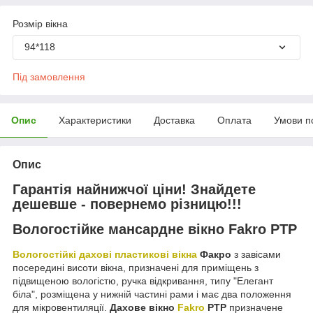
Розмір вікна
94*118
Під замовлення
Опис
Характеристики
Доставка
Оплата
Умови п
Опис
Гарантія найнижчої ціни! Знайдете
дешевше - повернемо різницю!!!
Вологостійке мансардне вікно Fakro PTP
Вологостійкі дахові пластикові вікна
Факро
з завісами
посередині висоти вікна, призначені для приміщень з
підвищеною вологістю, ручка відкривання, типу "Елегант
біла", розміщена у нижній частині рами і має два положення
для мікровентиляції.
Дахове вікно
Fakro
PTP
призначене