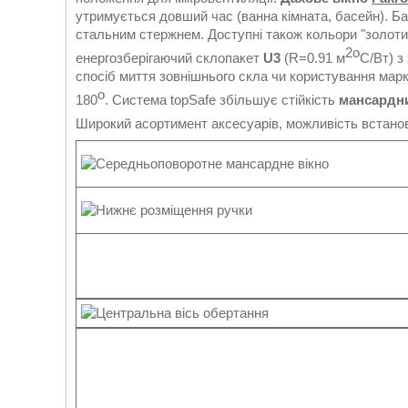
утримується довший час (ванна кімната, басейн). Ба
стальним стержнем. Доступні також кольори "золоти
2о
енергозберігаючий склопакет
U3
(R=0.91 м
С/Вт) з
спосіб миття зовнішнього скла чи користування марк
о
180
. Система topSafe збільшує стійкість
мансардни
Широкий асортимент аксесуарів, можливість встано