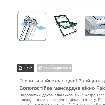
Опис
Характеристики
Гарантія найнижчої ціни! Знайдете 
Вологостійке мансардне вікно Fak
Вологостійкі дахові пластикові вікна
Факро
з зав
підвищеною вологістю, ручка відкривання, типу "Елег
положення для мікровентиляції.
Дахове вікно
Fakro