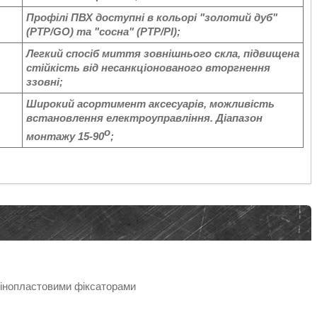
Профілі ПВХ доступні в кольорі "золотий дуб"
(PTP/GO) та "сосна" (PTP/PI);
Легкий спосіб миття зовнішнього скла, підвищена
стійкість від несанкціонованого вторгнення
ззовні;
Широкий асортимент аксесуарів, можливість
встановлення електроуправління. Діапазон
о
монтажу 15-90
;
пінопластовими фіксаторами