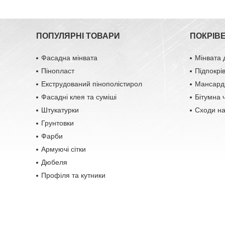
ПОПУЛЯРНІ ТОВАРИ
ПОКРІВ
Фасадна мінвата
Мінвата 
Пінопласт
Підпокрі
Екструдований пінополістирол
Мансардн
Фасадні клея та суміші
Бітумна 
Штукатурки
Сходи н
Грунтовки
Фарби
Армуючі сітки
Дюбеля
Профіля та кутники