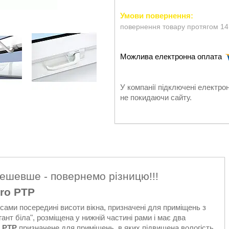
повернення товару протягом 14
У компанії підключені електро
не покидаючи сайту.
дешевше - повернемо різницю!!!
ro PTP
ісами посередині висоти вікна, призначені для приміщень з
ант біла", розміщена у нижній частині рами і має два
PTP
призначене для приміщень, в яких підвищена вологість