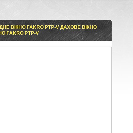
НЕ ВІКНО FAKRO PTP-V ДАХОВЕ ВІКНО
О FAKRO PTP-V