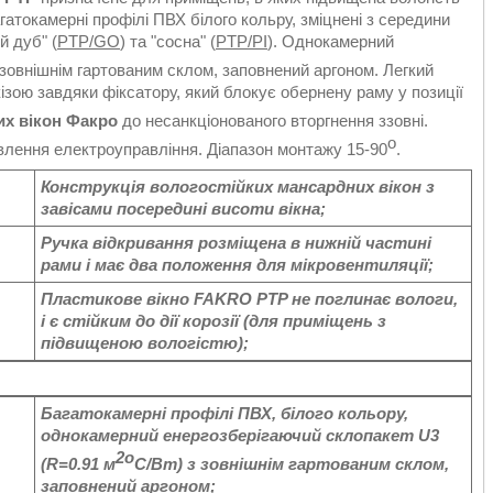
гатокамерні профілі ПВХ білого кольру, зміцнені з середини
й дуб" (
PTP/GO
) та "сосна" (
PTP/PI
). Однокамерний
 зовнішнім гартованим склом, заповнений аргоном. Легкий
ізою завдяки фіксатору, який блокує обернену раму у позиції
х вікон Факро
до несанкціонованого вторгнення ззовні.
о
влення електроуправління. Діапазон монтажу 15-90
.
Конструкція вологостійких мансардних вікон з
завісами посередині висоти вікна;
Ручка відкривання розміщена в нижній частині
рами і має два положення для мікровентиляції;
Пластикове вікно FAKRO PTP не поглинає вологи,
і є стійким до дії корозії (для приміщень з
підвищеною вологістю);
Багатокамерні профілі ПВХ, білого кольору,
однокамерний енергозберігаючий склопакет U3
2о
(R=0.91 м
С/Вт) з зовнішнім гартованим склом,
заповнений аргоном;