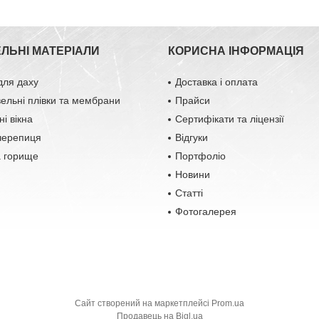
ЕЛЬНІ МАТЕРІАЛИ
КОРИСНА ІНФОРМАЦІЯ
для даху
Доставка і оплата
вельні плівки та мембрани
Прайси
і вікна
Сертифікати та ліцензії
черепиця
Відгуки
а горище
Портфоліо
Новини
Статті
Фотогалерея
Сайт створений на маркетплейсі
Prom.ua
Продавець на Bigl.ua