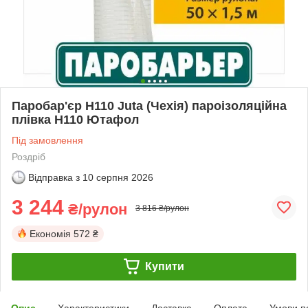
Паробар'єр H110 Juta (Чехія) пароізоляційна
плівка Н110 Ютафол
Під замовлення
Роздріб
Відправка з
10 серпня 2026
3 244
₴/рулон
3 816 ₴/рулон
Економія
572 ₴
Купити
Опис
Характеристики
Доставка
Оплата
Умови п