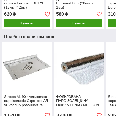
стрічка Eurovent BUTYL
Eurovent Duo (20мм ×
стрі
(15мм × 25м)
25м)
Euro
50м
620
580
310
₴
₴
Купити
Купити
Подібні товари компанії
Strotex AL 90 Фольгована
ФОЛЬГОВАНА
Stro
пароізоляція Стротекс АЛ
ПАРОІЗОЛЯЦІЙНА
паро
90 фольгированная 75
ПЛІВКА LENKO ML 110 AL
150 
м.кв.
м.кв
1 670
3 400
2 8
₴
₴