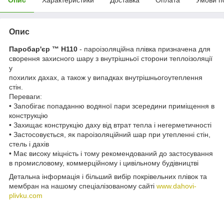
Опис
Паробар'єр ™ Н110
- пароізоляційна плівка призначена для
сворення захисного шару з внутрішньої сторони теплоізоляції
у
похилих дахах, а також у випадках внутрішньогоутеплення
стін.
Переваги:
• Запобігає попаданню водяної пари зсередини приміщення в
конструкцію
• Захищає конструкцію даху від втрат тепла і негерметичності
• Застосовується, як пароізоляційний шар при утепленні стін,
стель і дахів
• Має високу міцність і тому рекомендований до застосування
в промисловому, коммерційному і цивільному будівництві
Детальна інформація і більший вибір покрівельних плівок та
мембран на нашому спеціалізованому сайті
www.dahovi-
plivku.com