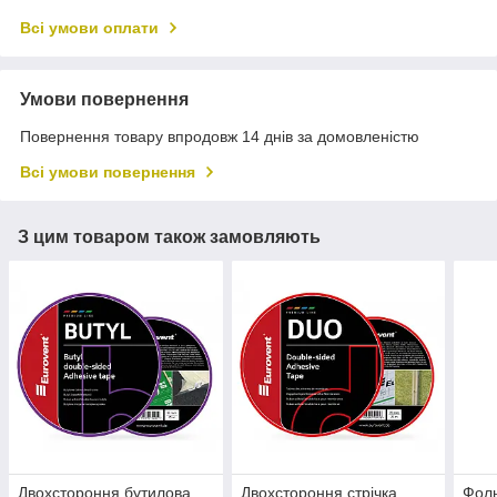
Всі умови оплати
Умови повернення
Повернення товару впродовж 14 днів за домовленістю
Всі умови повернення
З цим товаром також замовляють
Двохстороння бутилова
Двохстороння стрічка
Фоль