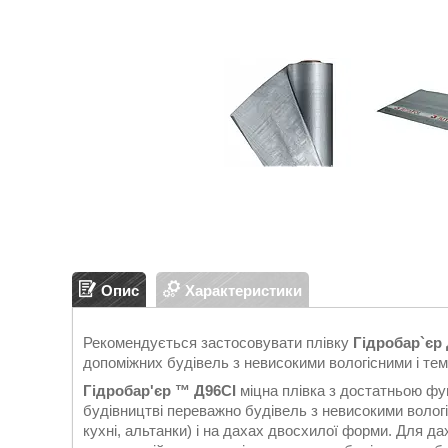
Опис
Характеристики
Рекомендується застосовувати плівку
Гідробар`єр
допоміжних будівель з невисокими вологісними і т
Гідробар'єр ™ Д96СІ
міцна плівка з достатньою фун
будівництві переважно будівель з невисокими вологіс
кухні, альтанки) і на дахах двосхилої форми. Для д