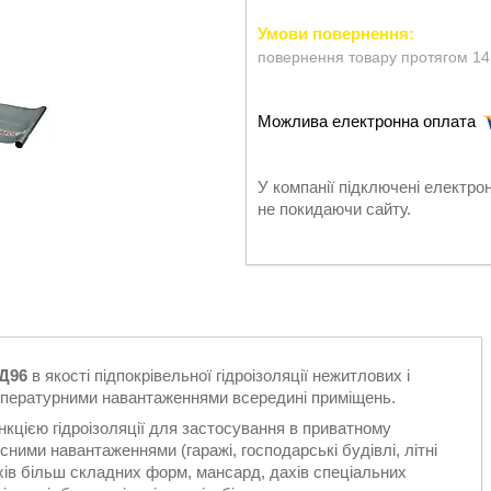
повернення товару протягом 14
У компанії підключені електро
не покидаючи сайту.
 Д96
в якості підпокрівельної гідроізоляції нежитлових і
емпературними навантаженнями всередині приміщень.
кцією гідроізоляції для застосування в приватному
ними навантаженнями (гаражі, господарські будівлі, літні
ахів більш складних форм, мансард, дахів спеціальних