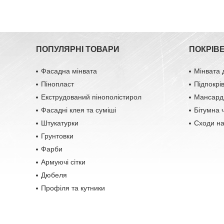
ПОПУЛЯРНІ ТОВАРИ
ПОКРІВ
Фасадна мінвата
Мінвата 
Пінопласт
Підпокрі
Екструдований пінополістирол
Мансардн
Фасадні клея та суміші
Бітумна 
Штукатурки
Сходи н
Грунтовки
Фарби
Армуючі сітки
Дюбеля
Профіля та кутники