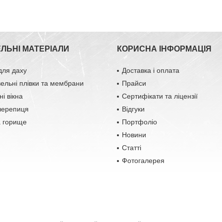
ЕЛЬНІ МАТЕРІАЛИ
КОРИСНА ІНФОРМАЦІЯ
для даху
Доставка і оплата
вельні плівки та мембрани
Прайси
і вікна
Сертифікати та ліцензії
черепиця
Відгуки
а горище
Портфоліо
Новини
Статті
Фотогалерея