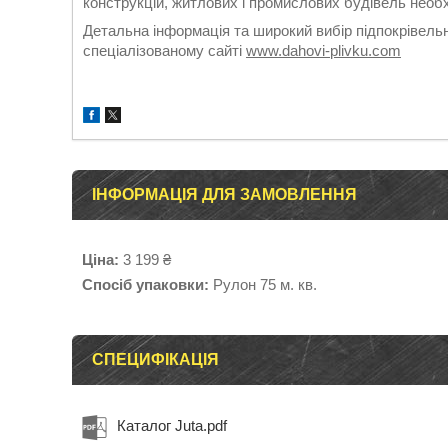
конструкцій, житлових і промислових будівель необх
Детальна інформація та широкий вибір підпокрівель
спеціалізованому сайті
www.dahovi-plivku.com
ІНФОРМАЦІЯ ДЛЯ ЗАМОВЛЕННЯ
Ціна:
3 199 ₴
Спосіб упаковки:
Рулон 75 м. кв.
СПЕЦИФІКАЦІЯ
Каталог Juta.pdf