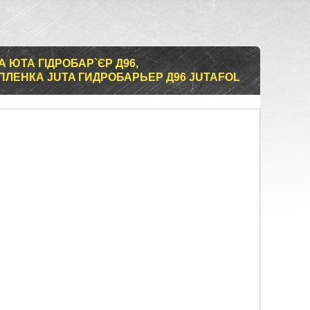
А ЮТА ГІДРОБАР`ЄР Д96,
ЛЕНКА JUTA ГИДРОБАРЬЕР Д96 JUTAFOL