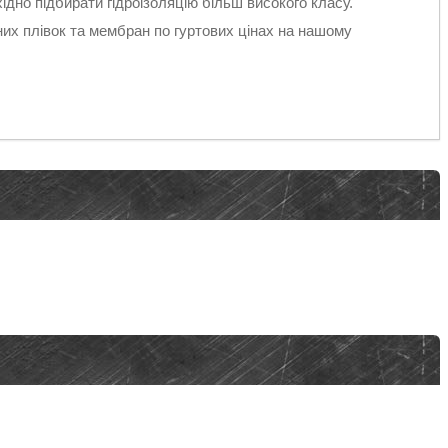
ідно підбирати гідроізоляцію більш високого класу.
них плівок та мембран по гуртових цінах на нашому