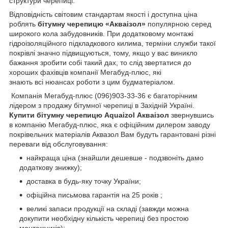
структури черепиці.
Відповідність світовим стандартам якості і доступна ціна
роблять
бітумну черепицю «Акваізол»
популярною серед
широкого кола забудовників. При додатковому монтажі
гідроізоляційного підкладкового килима, терміни служби такої
покрівлі значно підвищуються, тому, якщо у вас виникло
бажання зробити собі такий дах, то слід звертатися до
хороших фахівців компанії Мегабуд-плюс, які
знають всі нюансах роботи з цим будматеріалом.
Компанія Мегабуд-плюс (096)903-33-36 є багаторічним
лідером з продажу бітумної черепиці в Західній Україні.
Купити бітумну черепицю Aquaizol Акваізол
звернувшись
в компанію Мегабуд-плюс, яка є офіційним дилером заводу
покрівельних матеріалів Аквазол Вам будуть гарантовані різні
переваги від обслуговування:
найкраща ціна (знайшли дешевше - подзвоніть дамо
додаткову знижку);
доставка в будь-яку точку України;
офіційна письмова гарантія на 25 років ;
великі запаси продукції на складі (завжди можна
докупити необхідну кількість черепиці без простою
монтажників);