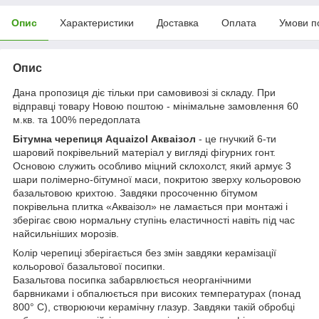
Опис
Характеристики
Доставка
Оплата
Умови п
Опис
Дана пропозиця діє тільки при самовивозі зі складу. При
відправці товару Новою поштою - мінімальне замовлення 60
м.кв. та 100% передоплата
Бітумна черепиця Aquaizol Акваізол
- це гнучкий 6-ти
шаровий покрівельний матеріал у вигляді фігурних гонт.
Основою служить особливо міцний склохолст, який армує 3
шари полімерно-бітумної маси, покритою зверху кольоровою
базальтовою крихтою. Завдяки просоченню бітумом
покрівельна плитка «Акваізол» не ламається при монтажі і
зберігає свою нормальну ступінь еластичності навіть під час
найсильніших морозів.
Колір черепиці зберігається без змін завдяки керамізації
кольорової базальтової посипки.
Базальтова посипка забарвлюється неорганічними
барвниками і обпалюється при високих температурах (понад
800° C), створюючи керамічну глазур. Завдяки такій обробці