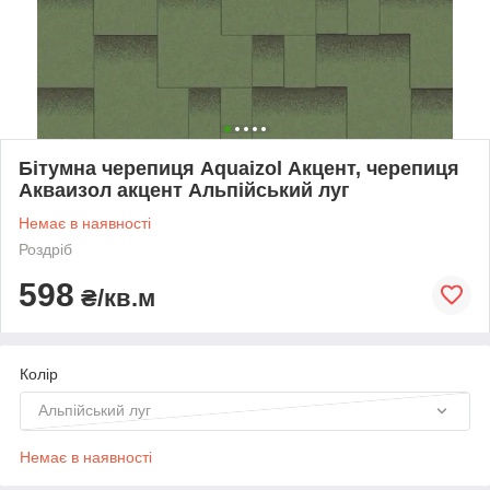
Бітумна черепиця Aquaizol Акцент, черепиця
Акваизол акцент Альпійський луг
Немає в наявності
Роздріб
598
₴/кв.м
Колір
Альпійський луг
Немає в наявності