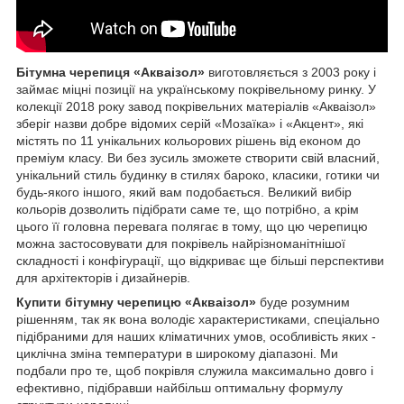
Бітумна черепиця «Акваізол»
виготовляється з 2003 року і
займає міцні позиції на українському покрівельному ринку. У
колекції 2018 року завод покрівельних матеріалів «Акваізол»
зберіг назви добре відомих серій «Мозаїка» і «Акцент», які
містять по 11 унікальних кольорових рішень від економ до
преміум класу. Ви без зусиль зможете створити свій власний,
унікальний стиль будинку в стилях бароко, класики, готики чи
будь-якого іншого, який вам подобається. Великий вибір
кольорів дозволить підібрати саме те, що потрібно, а крім
цього її головна перевага полягає в тому, що цю черепицю
можна застосовувати для покрівель найрізноманітнішої
складності і конфігурації, що відкриває ще більші перспективи
для архітекторів і дизайнерів.
Купити бітумну черепицю «Акваізол»
буде розумним
рішенням, так як вона володіє характеристиками, спеціально
підібраними для наших кліматичних умов, особливість яких -
циклічна зміна температури в широкому діапазоні. Ми
подбали про те, щоб покрівля служила максимально довго і
ефективно, підібравши найбільш оптимальну формулу