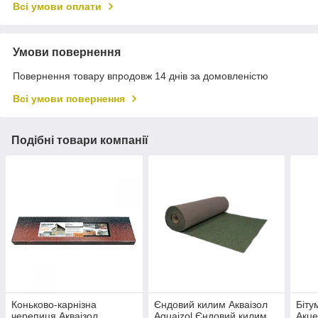
Всі умови оплати
Умови повернення
Повернення товару впродовж 14 днів за домовленістю
Всі умови повернення
Подібні товари компанії
Коньково-карнізна
Єндовий килим Акваізол
Біту
черепиця Акваізол
Aquaizol Єндовий килим
Акце