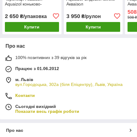
Aquaizol коньково-
Акваізол
Аква
карнизна черепиця
508
Акваізол
2 650
3 950
₴/упаковка
₴/рулон
598 ₴
Купити
Купити
Про нас
100% позитивних з 39 відгуків за рік
Працює з 01.06.2012
м. Львів
вул.Городоцька, 302а (біля Епіцентру), Львів, Україна
Контакти
Сьогодні вихідний
Показати весь графік роботи
Про нас