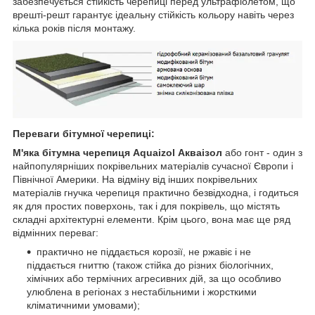
забезпечується стійкість черепиці перед ультрафіолетом, що
врешті-решт гарантує ідеальну стійкість кольору навіть через
кілька років після монтажу.
Переваги бітумної черепиці:
М'яка бітумна черепиця Aquaizol Акваізол
або гонт - один з
найпопулярніших покрівельних матеріалів сучасної Європи і
Північної Америки. На відміну від інших покрівельних
матеріалів гнучка черепиця практично безвідходна, і годиться
як для простих поверхонь, так і для покрівель, що містять
складні архітектурні елементи. Крім цього, вона має ще ряд
відмінних переваг:
практично не піддається корозії, не ржавіє і не
піддається гниттю (також стійка до різних біологічних,
хімічних або термічних агресивних дій, за що особливо
улюблена в регіонах з нестабільними і жорсткими
кліматичними умовами);