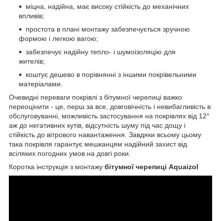
міцна, надійна, має високу стійкість до механічних
впливів;
простота в плані монтажу забезпечується зручною
формою і легкою вагою;
забезпечує надійну тепло- і шумоізоляцію для
жителів;
коштує дешево в порівнянні з іншими покрівельними
матеріалами.
Очевидні переваги покрівлі з бітумної черепиці важко
переоцінити - це, перш за все, довговічність і невибагливість в
обслуговуванні, можливість застосування на покрівлях від 12°
аж до негативних кутів, відсутність шуму під час дощу і
стійкість до вітрового навантаження. Завдяки всьому цьому
така покрівля гарантує мешканцям надійний захист від
всіляких погодних умов на довгі роки.
Коротка інструкція з монтажу
бітумної черепиці Aquaizol