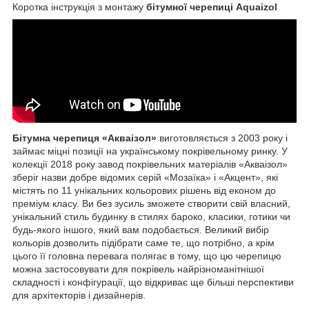
Коротка інструкція з монтажу
бітумної черепиці Aquaizol
Бітумна черепиця «Акваізол»
виготовляється з 2003 року і
займає міцні позиції на українському покрівельному ринку. У
колекції 2018 року завод покрівельних матеріалів «Акваізол»
зберіг назви добре відомих серій «Мозаїка» і «Акцент», які
містять по 11 унікальних кольорових рішень від економ до
преміум класу. Ви без зусиль зможете створити свій власний,
унікальний стиль будинку в стилях бароко, класики, готики чи
будь-якого іншого, який вам подобається. Великий вибір
кольорів дозволить підібрати саме те, що потрібно, а крім
цього її головна перевага полягає в тому, що цю черепицю
можна застосовувати для покрівель найрізноманітнішої
складності і конфігурації, що відкриває ще більші перспективи
для архітекторів і дизайнерів.