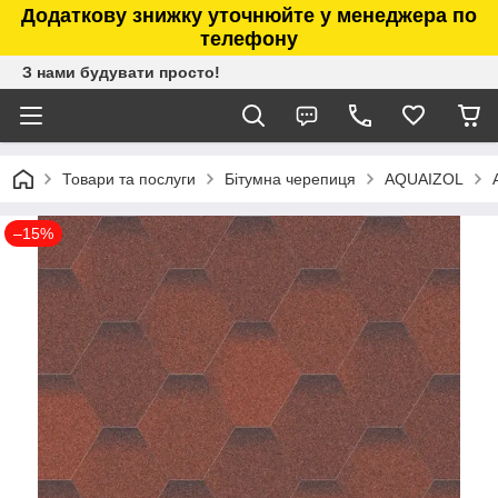
Додаткову знижку уточнюйте у менеджера по
телефону
З нами будувати просто!
Товари та послуги
Бітумна черепиця
AQUAIZOL
–15%