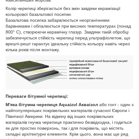
Колір черепиці зберігається без змін завдяки керамізації
кольорової базальтової посипки.
Базальтова посипка забарвлюється неорганічними
барвниками і обпалюється при високих температурах (понад
800° C), створюючи керамічну глазур. Завдяки такій обробці
забезпечується стійкість черепиці перед ультрафіолетом, що
врешті-решт гарантує ідеальну стійкість кольору навіть через
кілька років після монтажу.
Переваги бітумної черепиці:
М'яка бітумна черепиця Aquaizol Акваізол
або гонт - один з
найпопулярніших покрівельних матеріалів сучасної Європи і
Північної Америки. На відміну від інших покрівельних
матеріалів гнучка черепиця практично безвідходна, і годиться
як для простих поверхонь, так і для покрівель, що містять
складні архітектурні елементи. Крім цього, вона має ще ряд