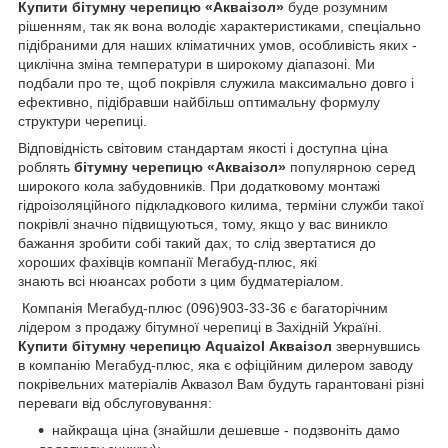
Купити бітумну черепицю «Акваізол»
буде розумним
рішенням, так як вона володіє характеристиками, спеціально
підібраними для наших кліматичних умов, особливість яких -
циклічна зміна температури в широкому діапазоні. Ми
подбали про те, щоб покрівля служила максимально довго і
ефективно, підібравши найбільш оптимальну формулу
структури черепиці.
Відповідність світовим стандартам якості і доступна ціна
роблять
бітумну черепицю «Акваізол»
популярною серед
широкого кола забудовників. При додатковому монтажі
гідроізоляційного підкладкового килима, терміни служби такої
покрівлі значно підвищуються, тому, якщо у вас виникло
бажання зробити собі такий дах, то слід звертатися до
хороших фахівців компанії Мегабуд-плюс, які
знають всі нюансах роботи з цим будматеріалом.
Компанія Мегабуд-плюс (096)903-33-36 є багаторічним
лідером з продажу бітумної черепиці в Західній Україні.
Купити бітумну черепицю Aquaizol Акваізол
звернувшись
в компанію Мегабуд-плюс, яка є офіційним дилером заводу
покрівельних матеріалів Аквазол Вам будуть гарантовані різні
переваги від обслуговування:
найкраща ціна (знайшли дешевше - подзвоніть дамо