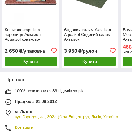
Коньково-карнізна
Єндовий килим Акваізол
Біту
черепиця Акваізол
Aquaizol Єндовий килим
Моза
Aquaizol коньково-
Акваізол
Аква
карнизна черепиця
468
Акваізол
2 650
3 950
₴/упаковка
₴/рулон
520 ₴
Купити
Купити
Про нас
100% позитивних з 39 відгуків за рік
Працює з 01.06.2012
м. Львів
вул.Городоцька, 302а (біля Епіцентру), Львів, Україна
Контакти