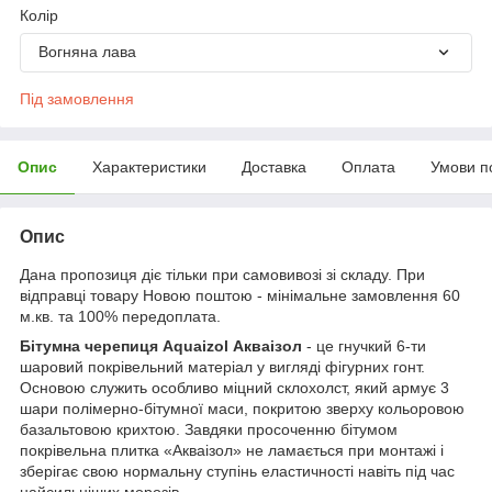
Колір
Вогняна лава
Під замовлення
Опис
Характеристики
Доставка
Оплата
Умови п
Опис
Дана пропозиця діє тільки при самовивозі зі складу. При
відправці товару Новою поштою - мінімальне замовлення 60
м.кв. та 100% передоплата.
Бітумна черепиця Aquaizol Акваізол
- це гнучкий 6-ти
шаровий покрівельний матеріал у вигляді фігурних гонт.
Основою служить особливо міцний склохолст, який армує 3
шари полімерно-бітумної маси, покритою зверху кольоровою
базальтовою крихтою. Завдяки просоченню бітумом
покрівельна плитка «Акваізол» не ламається при монтажі і
зберігає свою нормальну ступінь еластичності навіть під час
найсильніших морозів.