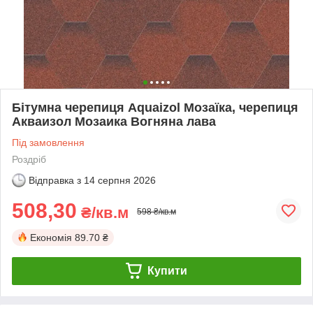
Бітумна черепиця Aquaizol Мозаїка, черепиця
Акваизол Мозаика Вогняна лава
Під замовлення
Роздріб
Відправка з
14 серпня 2026
508,30
₴/кв.м
598 ₴/кв.м
Економія
89.70 ₴
Купити