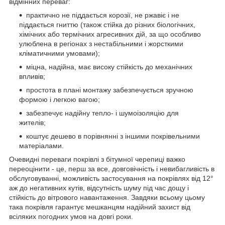
відмінних переваг:
практично не піддається корозії, не ржавіє і не
піддається гниттю (також стійка до різних біологічних,
хімічних або термічних агресивних дій, за що особливо
улюблена в регіонах з нестабільними і жорсткими
кліматичними умовами);
міцна, надійна, має високу стійкість до механічних
впливів;
простота в плані монтажу забезпечується зручною
формою і легкою вагою;
забезпечує надійну тепло- і шумоізоляцію для
жителів;
коштує дешево в порівнянні з іншими покрівельними
матеріалами.
Очевидні переваги покрівлі з бітумної черепиці важко
переоцінити - це, перш за все, довговічність і невибагливість в
обслуговуванні, можливість застосування на покрівлях від 12°
аж до негативних кутів, відсутність шуму під час дощу і
стійкість до вітрового навантаження. Завдяки всьому цьому
така покрівля гарантує мешканцям надійний захист від
всіляких погодних умов на довгі роки.