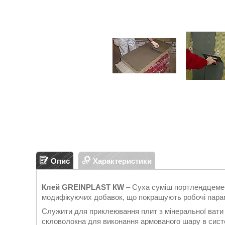
Опис
Характеристики
Клей GREINPLAST КW
– Суха суміш портлендцемент
модифікуючих добавок, що покращують робочі параме
Служити для приклеювання плит з мінеральної вати д
скловолокна для виконання армованого шару в сис