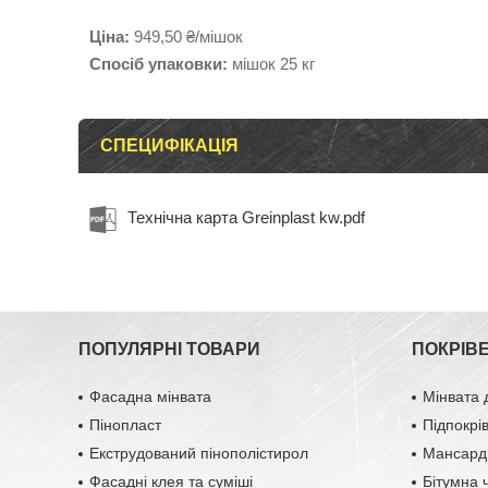
Ціна:
949,50 ₴/мішок
Спосіб упаковки:
мішок 25 кг
СПЕЦИФІКАЦІЯ
Технічна карта Greinplast kw.pdf
ПОПУЛЯРНІ ТОВАРИ
ПОКРІВ
Фасадна мінвата
Мінвата 
Пінопласт
Підпокрі
Екструдований пінополістирол
Мансардн
Фасадні клея та суміші
Бітумна 