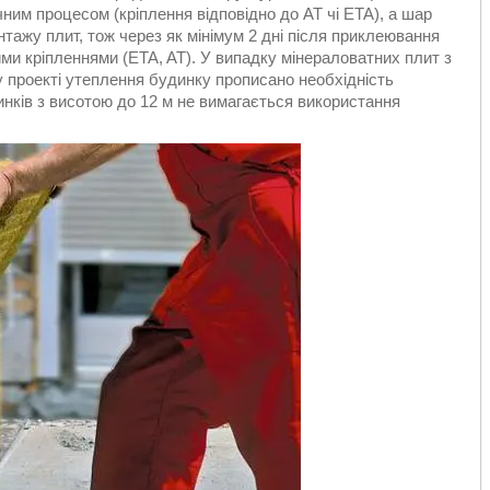
ним процесом (кріплення відповідно до AT чі ETA), а шар
ажу плит, тож через як мінімум 2 дні після приклеювання
ми кріпленнями (ETA, AT). У випадку мінераловатних плит з
у проекті утеплення будинку прописано необхідність
инків з висотою до 12 м не вимагається використання