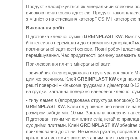
Продукт класифікується як мінеральний клеючий ро
високою початковою адгезією. Продукт також класи
з міцністю на стискання категорії CS IV i категорією
Виконання робіт
Підготовка клеючої суміші
GREINPLAST КW
: Вміст 
й інтенсивно перемішати до отримання однорідної ма
поглинальної здатності основи. Повні робочі власти
перемішування. Час придатності розчину залежить в
Приклеювання плит з мінеральної вати:
- звичайних (невпорядкована структура волокон): 
цим же розчином. Клей
GREINPLAST КW
слід накла
решті поверхні – кількома грудками з діаметром 8-
на грудки. Загальна поверхня нанесеної клеючої сум
- типу ламелів (впорядкована структура волокон):
GREINPLAST КW
. Клей слід рівномірно нанести н
розміром зубців мін. 10 мм. Загальна поверхня нане
Підготовані таким чином плити слід негайно приклада
сусідніми плитами. Клей
GREINPLAST КW
зберігає
приклеювання до стіни. Не можна рухати, поправлят
кріплення системи з використанням плит з мінеральн