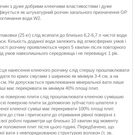
зчин з дуже добрими клеючими властивостями і дуже
фікується як штукатурний розчин загального призначення GP
 поглинання води W2.
упаковки (25 кг) слід всипати до близько 6,2-6,7 л чистої води
си. Кількість доданої води залежить від атмосферних умов і
вості розчину проявляються через 5 хвилин після повторного
ід умов навколишнього середовища і не перевищує 1 рік.
Місця нанесення клеючого розчину слід спершу прошпаклювати
дати по краях смугами з шириною як мінімум 3-4 см, а на
12 см. Не допускається приклеювання мінеральної вати лише
іші має перекривати як мінімум 40% площі плит.
 Всю поверхню плити слід прошпаклювати клеючою сумішшю
а всю поверхню плити за допомогою зубчастого шпателя з
сеної клеючої суміші має перекривати 100% площі плит.
ти до стіни і притискати до отримання рівної поверхні з
 свої робочі параметри ще близько 10 хвилин від моменту
и положення плит після цього годині. Передбачено, що
ої вати з невпорядкованою структурою волокон (т. зв.