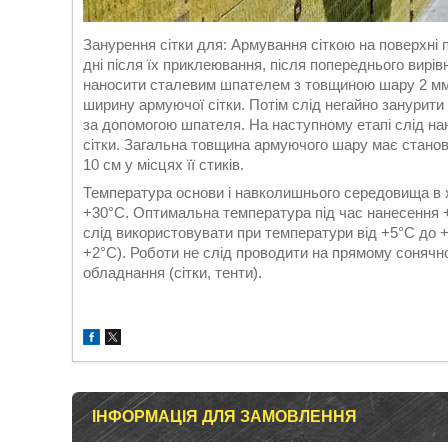
Занурення сітки для: Армування сіткою на поверхні 
дні після їх приклеювання, після попереднього вирі
наносити сталевим шпателем з товщиною шару 2 мм,
ширину армуючої сітки. Потім слід негайно занурити
за допомогою шпателя. На наступному етапі слід на
сітки. Загальна товщина армуючого шару має станови
10 см у місцях її стиків.
Температура основи і навколишнього середовища в хо
+30°C. Оптимальна температура під час нанесення +2
слід використовувати при температури від +5°C до 
+2°C). Роботи не слід проводити на прямому сонячно
обладнання (сітки, тенти).
ІНФОРМАЦІЯ ДЛЯ ЗАМОВЛЕННЯ