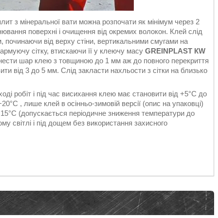
плит з мінеральної вати можна розпочати як мінімум через 2
внювання поверхні і очищення від окремих волокон. Клей слід
 починаючи від верху стіни, вертикальними смугами на
 армуючу сітку, втискаючи її у клеючу масу
GREINPLAST КW
нести шар клею з товщиною до 1 мм аж до повного перекриття
ти від 3 до 5 мм. Слід закласти нахльости з сітки на близько
ді робіт і під час висихання клею має становити від +5°C до
0°C , лише клей в осінньо-зимовій версії (опис на упаковці)
+15°C (допускається періодичне зниження температури до
му світлі і під дощем без використання захисного