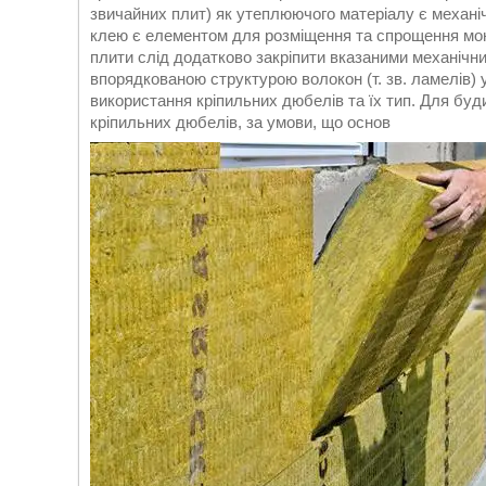
звичайних плит) як утеплюючого матеріалу є механіч
клею є елементом для розміщення та спрощення монт
плити слід додатково закріпити вказаними механічни
впорядкованою структурою волокон (т. зв. ламелів) 
використання кріпильних дюбелів та їх тип. Для буд
кріпильних дюбелів, за умови, що основ