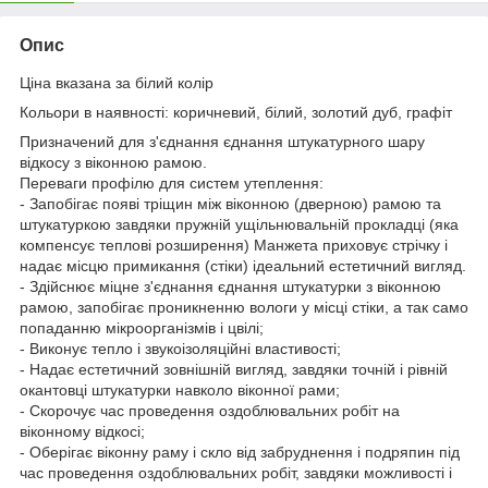
Опис
Ціна вказана за білий колір
Кольори в наявності: коричневий, білий, золотий дуб, графіт
Призначений для з'єднання єднання штукатурного шару
відкосу з віконною рамою.
Переваги профілю для систем утеплення:
- Запобігає появі тріщин між віконною (дверною) рамою та
штукатуркою завдяки пружній ущільнювальній прокладці (яка
компенсує теплові розширення) Манжета приховує стрічку і
надає місцю примикання (стіки) ідеальний естетичний вигляд.
- Здійснює міцне з'єднання єднання штукатурки з віконною
рамою, запобігає проникненню вологи у місці стіки, а так само
попаданню мікроорганізмів і цвілі;
- Виконує тепло і звукоізоляційні властивості;
- Надає естетичний зовнішній вигляд, завдяки точній і рівній
окантовці штукатурки навколо віконної рами;
- Скорочує час проведення оздоблювальних робіт на
віконному відкосі;
- Оберігає віконну раму і скло від забруднення і подряпин під
час проведення оздоблювальних робіт, завдяки можливості і