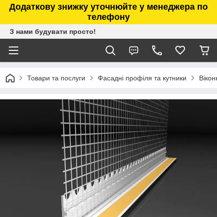
Додаткову знижку уточнюйте у менеджера по
телефону
З нами будувати просто!
Товари та послуги
Фасадні профіля та кутники
Вікон