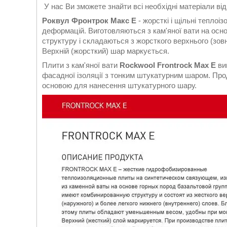
У нас Ви зможете знайти всі необхідні матеріали ві
Роквул Фронтрок Макс Е
- жорсткі і щільні теплоіз
деформацій. Виготовляються з кам'яної вати на осно
структуру і складаються з жорсткого верхнього (зовн
Верхній (жорсткий) шар маркується.
Плити з кам'яної вати
Rockwool Frontrock Max E
ви
фасадної ізоляції з тонким штукатурним шаром. Прод
основою для нанесення штукатурного шару.