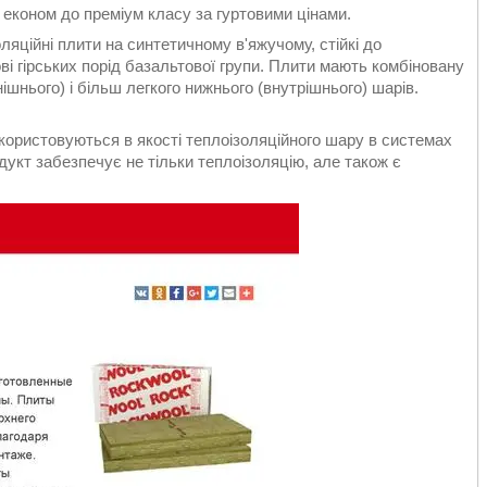
д економ до преміум класу за гуртовими цінами.
оляційні плити на синтетичному в'яжучому, стійкі до
ві гірських порід базальтової групи. Плити мають комбіновану
ішнього) і більш легкого нижнього (внутрішнього) шарів.
користовуються в якості теплоізоляційного шару в системах
укт забезпечує не тільки теплоізоляцію, але також є