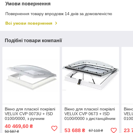
Умови повернення
Повернення товару впродовж 14 днів за домовленістю
Всі умови повернення
Подібні товари компанії
Вікно для пласкої покрівлі
Вікно для пласкої покрівлі
Вікн
VELUX СVP 0073U + ISD
VELUX СVP 0673 + ISD
VELU
0100/0000, з ручним
0100/0000 з дистанційним
0100
керуванням, купол
керуванням купол
мато
40 469,60
₴
матовий або прозорий
матовий або прозорий
53 688
23 
₴
67 110 ₴
50 587 ₴