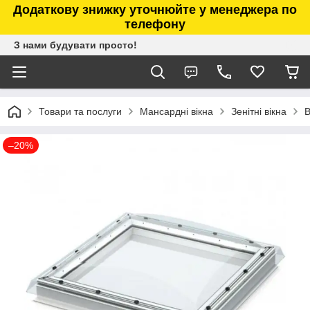
Додаткову знижку уточнюйте у менеджера по
телефону
З нами будувати просто!
Товари та послуги
Мансардні вікна
Зенітні вікна
В
–20%