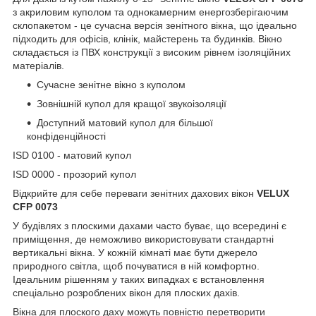
з акриловим куполом та однокамерним енергозберігаючим
склопакетом - це сучасна версія зенітного вікна, що ідеально
підходить для офісів, клінік, майстерень та будинків. Вікно
складається із ПВХ конструкції з високим рівнем ізоляційних
матеріалів.
Сучасне зенітне вікно з куполом
Зовнішній купол для кращої звукоізоляції
Доступний матовий купол для більшої
конфіденційності
ISD 0100 - матовий купол
ISD 0000 - прозорий купол
Відкрийте для себе переваги зенітних дахових вікон
VELUX
CFP 0073
У будівлях з плоскими дахами часто буває, що всередині є
приміщення, де неможливо використовувати стандартні
вертикальні вікна. У кожній кімнаті має бути джерело
природного світла, щоб почуватися в ній комфортно.
Ідеальним рішенням у таких випадках є встановлення
спеціально розроблених вікон для плоских дахів.
Вікна для плоского даху можуть повністю перетворити