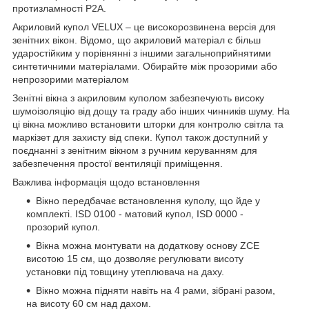
протизламності P2A.
Акриловий купол VELUX – це високорозвинена версія для
зенітних вікон. Відомо, що акриловий матеріал є більш
ударостійким у порівнянні з іншими загальноприйнятими
синтетичними матеріалами. Обирайте між прозорими або
непрозорими матеріалом
Зенітні вікна з акриловим куполом забезпечують високу
шумоізоляцію від дощу та граду або інших чинників шуму. На
ці вікна можливо встановити шторки для контролю світла та
маркізет для захисту від спеки. Купол також доступний у
поєднанні з зенітним вікном з ручним керуванням для
забезпечення простої вентиляції приміщення.
Важлива інформація щодо встановлення
Вікно передбачає встановлення куполу, що йде у
комплекті. ISD 0100 - матовий купол, ISD 0000 -
прозорий купол.
Вікна можна монтувати на додаткову основу ZCE
висотою 15 см, що дозволяє регулювати висоту
установки під товщину утеплювача на даху.
Вікно можна підняти навіть на 4 рами, зібрані разом,
на висоту 60 см над дахом.