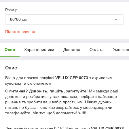
Розмір
80*80 см
Під замовлення
Опис
Характеристики
Доставка
Оплата
Умови п
Опис
Вікно для пласкої покрівлі
VELUX СFP 0073
з акриловим
куполом та склопакетом
Є питання? Дзвоніть, пишіть, запитуйте!
Ми завжди раді
допомогти розібратись у всіх нюансах, підібрати найкраще
рішення та зробити ваш вибір простішим. Ніяких дурних
питань не буває – сміливо звертайтесь у месенджери чи
телефонуйте. Ми тут, щоб допомогти! 📞💬
Для дахів із кутом нахилу 0-15° Зенітне вікно
VELUX СFP 0073