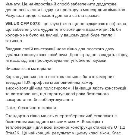
кімнату. Це найпростіший спосіб забезпечити додаткове
денне освітлення і відчуття простору в мансардних кімнатах.
Результат щодо кількості денного світла вражає.
VELUX CFP 0073
- це глухі (вікна що не відкриваються) вікна,
що забезпечують чудові теплоізоляційні параметри. Як би
холодно не було на вулиці, у вашому домі буде тепло і
затишно.
Завдяки своїй конструкції нове вікно для плоского даху
ідеально знижує зовнішній шум. Дощ і град не завадять ні сну,
ні насолоді від прослуховування улюбленої музики.
Високоякісні матеріали
Каркас дахових вікон виготовляється з багатокамерних
твердих ПВХ профілів із заповненням камер
високоізоляційним полістиролом. Найвища якість конструкції
та виготовлення, що гарантує довгі роки безпечного
використання без обслуговування.
Пакет безпечного скління
Стандартно вікна мають енергозберігаючий склопакет із
безпечним зсередини клеєним склом. Коефіцієнт
теплопередачі для всієї віконної конструкції становить U=1,2
Вт/м2K. Це найкращий результат у цьому класі вікон. Клас