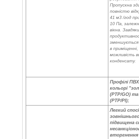
Пропускна зд
повністю відк
41 м3 /год при
10 Па, залеж
вікна. Завдяк
продуктивнос
зменшується 
в приміщенні,
можливість в
конденсату.
Профілі ПВХ
кольорі "зо
(PTP/GO) та
(PTP/PI);
Легкий спос
зовнішнього
підвищена с
несанкціоно
вторгнення 