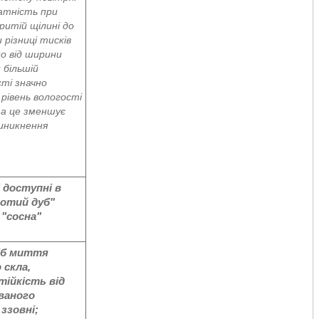
атність при
ритій щілині до
 різниці тисків
но від ширини
и більшій
ті значно
рівень вологості
 а це зменшує
иникнення
 доступні в
лотий дуб"
 "сосна"
іб миття
 скла,
тійкість від
ваного
ззовні;