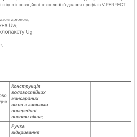
ні згідно інноваційної технології з'єднання профілів V-PERFECT.
газом аргоном;
кна
Uw
;
склопакету
Ug;
е;
Конструкція
вологостійких
мансардних
вікон з завісами
посередині
висоти вікна;
Ручка
відкривання