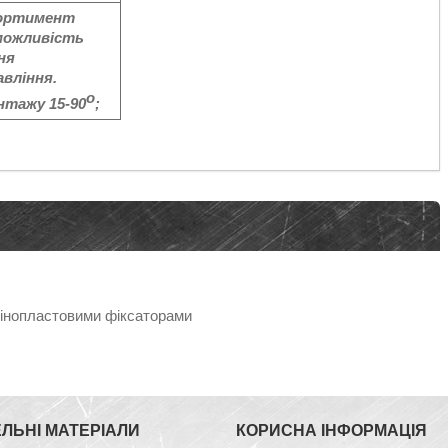
ортимент
 можливість
ня
вління.
о
нтажу 15-90
;
пінопластовими фіксаторами
ЕЛЬНІ МАТЕРІАЛИ
КОРИСНА ІНФОРМАЦІЯ