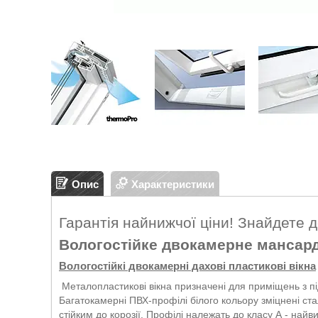
Опис
Характеристики
Гарантія найнижчої ціни! Знайдете 
Вологостійке двокамерне мансардн
Вологостійкі двокамерні дахові пластикові вікна
Металопластикові вікна призначені для приміщень з пі
Багатокамерні ПВХ-профілі білого кольору зміцнені ст
стійким до корозії. Профілі належать до класу А - найв