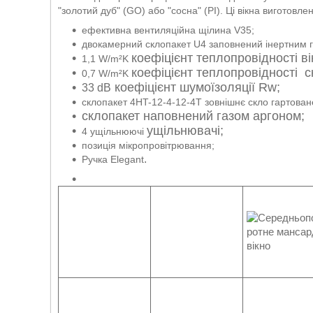
"золотий дуб" (GO) або "сосна" (PI). Ці вікна виготовле
ефективна вентиляційна щілина V35;
двокамерний склопакет U4 заповнений інертним 
коефіцієнт теплопровідності ві
1,1 W/m²K
коефіцієнт теплопровідності 
0,7 W/m²K
коефіцієнт шумоїзоляції Rw;
33 dB
склопакет 4HT-12-4-12-4T зовнішнє скло гартован
склопакет наповнений газом аргоном;
ущільнювачі;
4 ущільнюючі
позиція мікропровітрювання;
.
Ручка Elegant