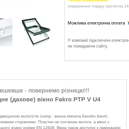
повернення товару протягом 14
У компанії підключені електро
не покидаючи сайту.
дешевше - повернемо різницю!!!
е (дахове) вікно Fakro PTP V U4
двищеною вологістю (напр.: ванна кімната,басейн,баня).
алевими стержнями. Пластик не поглинає вологи, а вікно є
ищого згідно норми EN 12608. Вікна також доступні з ламінацією