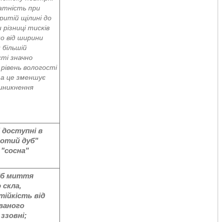
атність при
ритій щілині до
 різниці тисків
но від ширини
и більшій
ті значно
рівень вологості
 а це зменшує
иникнення
 доступні в
лотий дуб"
 "сосна"
іб миття
 скла,
тійкість від
ваного
ззовні;