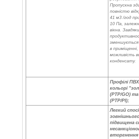
Пропускна зд
повністю відк
41 м3 /год при
10 Па, залеж
вікна. Завдяк
продуктивнос
зменшується 
в приміщенні,
можливість в
конденсату.
Профілі ПВХ
кольорі "зо
(PTP/GO) та
(PTP/PI);
Легкий спос
зовнішнього
підвищена с
несанкціоно
вторгнення 