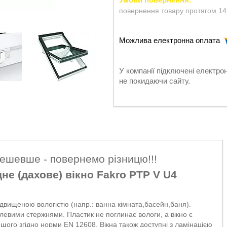
повернення товару протягом 14
У компанії підключені електро
не покидаючи сайту.
дешевше - повернемо різницю!!!
е (дахове) вікно Fakro PTP V U4
двищеною вологістю (напр.: ванна кімната,басейн,баня).
алевими стержнями. Пластик не поглинає вологи, а вікно є
ищого згідно норми EN 12608. Вікна також доступні з ламінацією