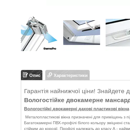
Опис
Характеристики
Гарантія найнижчої ціни! Знайдете 
Вологостійке двокамерне мансардн
Вологостійкі двокамерні дахові пластикові вікна
Металопластикові вікна призначені для приміщень з пі
Багатокамерні ПВХ-профілі білого кольору зміцнені ст
стійким до корозії. Профілі належать до класу А - найв