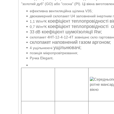
"золотий дуб" (GO) або "сосна" (PI). Ці вікна виготовле
ефективна вентиляційна щілина V35;
двокамерний склопакет U4 заповнений інертним 
коефіцієнт теплопровідності ві
1,1 W/m²K
коефіцієнт теплопровідності 
0,7 W/m²K
коефіцієнт шумоїзоляції Rw;
33 dB
склопакет 4HT-12-4-12-4T зовнішнє скло гартован
склопакет наповнений газом аргоном;
ущільнювачі;
4 ущільнюючі
позиція мікропровітрювання;
.
Ручка Elegant