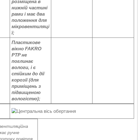
розміщена в
нижній частині
рами і має два
положення для
мікровентиляці
ї;
Пластикове
вікно FAKRO
PTP не
поглинає
вологи, і є
стійким до дії
корозії (для
приміщень з
підвищеною
вологістю);
вентиляційна
має ручне
потоку повітря.