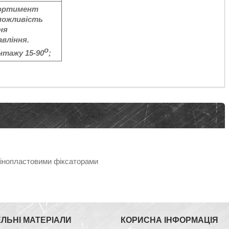
ортимент
 можливість
ня
вління.
о
нтажу 15-90
;
пінопластовими фіксаторами
ЕЛЬНІ МАТЕРІАЛИ
КОРИСНА ІНФОРМАЦІЯ