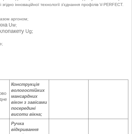
ні згідно інноваційної технології з'єднання профілів V-PERFECT.
газом аргоном;
кна
Uw
;
склопакету
Ug;
е;
Конструкція
вологостійких
мансардних
вікон з завісами
посередині
висоти вікна;
Ручка
відкривання