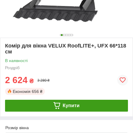
Комір для вікна VELUX RoofLITE+, UFX 66*118
см
В наявності
Роздріб
2 624
₴
3 280 ₴
Економія
656 ₴
Купити
Розмір вікна