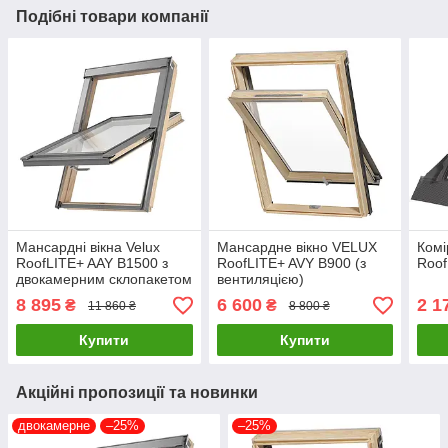
Подібні товари компанії
Мансардні вікна Velux
Мансардне вікно VELUX
Комі
RoofLITE+ AAY B1500 з
RoofLITE+ AVY B900 (з
Roof
двокамерним склопакетом
вентиляцією)
8 895
6 600
2 1
₴
₴
11 860 ₴
8 800 ₴
Купити
Купити
Акційні пропозиції та новинки
двокамерне
–25%
–25%