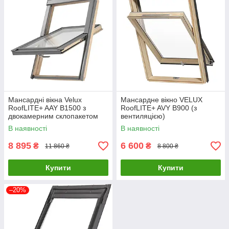
Мансардні вікна Velux
Мансардне вікно VELUX
RoofLITE+ AAY B1500 з
RoofLITE+ AVY B900 (з
двокамерним склопакетом
вентиляцією)
В наявності
В наявності
8 895
6 600
₴
₴
11 860 ₴
8 800 ₴
Купити
Купити
–20%