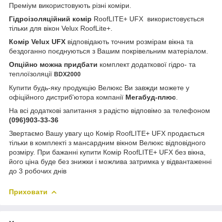
Преміум використовують різні коміри.
Гідроізоляційний комір
RoofLITE+ UFX
використовується
тільки для вікон Velux RoofLite+.
Комір Velux UFX
відповідають точним розмірам вікна та
бездоганно поєднуються з Вашим покрівельним матеріалом.
Опційно можна придбати
комплект додаткової гідро- та
теплоїзоляції
BDX2000
Купити будь-яку продукцію Велюкс Ви завжди можете у
офіційного дистриб'ютора компанії
Мегабуд-плюс
.
На всі додаткові запитання з радістю відповімо за телефоном
(096)903-33-36
Звертаємо Вашу увагу що
Комір RoofLITE+ UFX
продається
тільки в комплекті з мансардним вікном Велюкс відповідного
розміру. При бажанні купити
Комір RoofLITE+ UFX
без вікна,
його ціна буде без знижки і можлива затримка у відвантаженні
до 3 робочих днів
Приховати