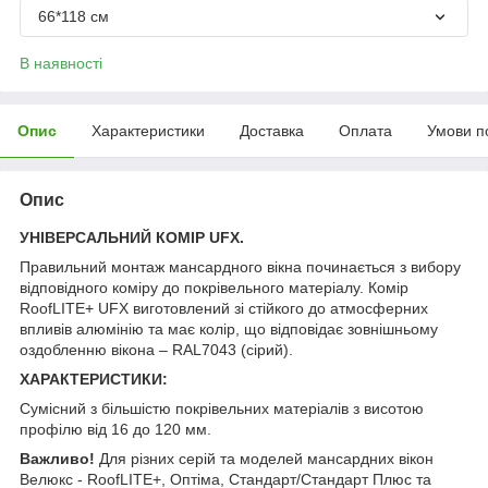
66*118 см
В наявності
Опис
Характеристики
Доставка
Оплата
Умови п
Опис
УНІВЕРСАЛЬНИЙ КОМІР UFX.
Правильний монтаж мансардного вікна починається з вибору
відповідного коміру до покрівельного матеріалу. Комір
RoofLITE+ UFX виготовлений зі стійкого до атмосферних
впливів алюмінію та має колір, що відповідає зовнішньому
оздобленню вікона – RAL7043 (сірий).
ХАРАКТЕРИСТИКИ:
Сумісний з більшістю покрівельних матеріалів з висотою
профілю від 16 до 120 мм.
Важливо!
Для різних серій та моделей мансардних вікон
Велюкс - RoofLITE+, Оптіма, Стандарт/Стандарт Плюс та