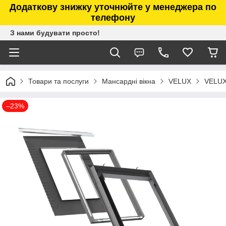
Додаткову знижку уточнюйте у менеджера по
телефону
З нами будувати просто!
Товари та послуги
Мансардні вікна
VELUX
VELUX
–23%