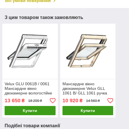
Всі умови повернення
З цим товаром також замовляють
Velux GLU 0061B / 0061
Мансардне вікно
Мансардне вікно
двокамерне Velux GLL
двокамерне вологостійке
1061 B/ GLL 1061 ручка
ручка зверху або знизу
зверху або знизу
13 650
10 920
₴
₴
18 200 ₴
14 560 ₴
Білі мансардні вікна
Двокамерні вікна Велюкс
Велюкс в поліуритані
Купити
Купити
Подібні товари компанії