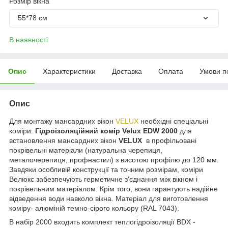
Розмір вікна
55*78 см
В наявності
Опис
Характеристики
Доставка
Оплата
Умови п
Опис
Для монтажу мансардних вікон
VELUX
необхідні спеціальні
коміри.
Гідроізоляційний комір Velux EDW 2000
для
встановлення мансардних вікон
VELUX
в профільовані
покрівельні матеріали (натуральна черепиця,
металочерепиця, профнастил) з висотою профілю до 120 мм.
Завдяки особливій конструкції та точним розмірам, коміри
Велюкс забезпечують герметичне з'єднання між вікном і
покрівельним матеріалом. Крім того, вони гарантують надійне
відведення води навколо вікна. Матеріал для виготовлення
коміру- алюміній темно-сірого кольору (RAL 7043).
В набір 2000 входить комплект теплогідроізоляції BDX -