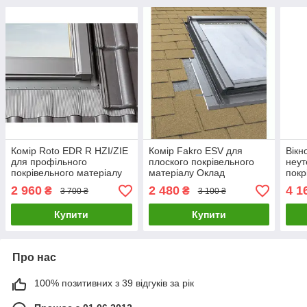
Комір Roto EDR R HZI/ZIE
Комір Fakro ESV для
Вікн
для профільного
плоского покрівельного
неут
покрівельного матеріалу
матеріалу Оклад
покр
Гідроізоляційний оклад
(гідроізоляційний фартух)
Вел
2 960
2 480
4 1
₴
₴
3 700 ₴
3 100 ₴
Рото ZIE
для дахового вікна Факро
Купити
Купити
Про нас
100% позитивних з 39 відгуків за рік