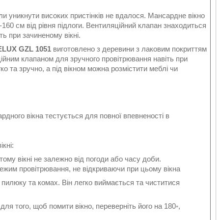
и уникнути високих пристінків не вдалося. Мансардне вікно
-160 см від рівня підлоги. Вентиляційний клапан знаходиться
ть при зачиненому вікні.
ELUX GZL 1051
виготовлено з деревини з лаковим покриттям
ційним клапаном для зручного провітрювання навіть при
ко та зручно, а під вікном можна розмістити меблі чи
ардного вікна тестується для повної впевненості в
кні:
ому вікні не залежно від погоди або часу доби.
 режим провітрювання, не відкриваючи при цьому вікна
 пилюку та комах. Він легко виймається та чиститися
для того, щоб помити вікно, переверніть його на 180◦,