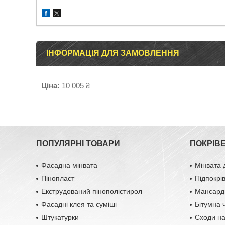
ІНФОРМАЦІЯ ДЛЯ ЗАМОВЛЕННЯ
Ціна:
10 005 ₴
ПОПУЛЯРНІ ТОВАРИ
ПОКРІВ
Фасадна мінвата
Мінвата 
Пінопласт
Підпокрі
Екструдований пінополістирол
Мансардн
Фасадні клея та суміші
Бітумна 
Штукатурки
Сходи н