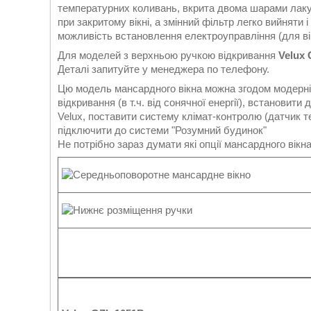
температурних коливань, вкрита двома шарами лаку
при закритому вікні, а змінний фільтр легко вийняти
можливість встановлення електроуправління (для віко
Для моделей з верхньою ручкою відкривання
Velux
Деталі запитуйте у менеджера по телефону.
Цю модель мансардного вікна можна згодом модерні
відкривання (в т.ч. від сонячної енергії), встанови
Velux, поставити систему клімат-контролю (датчик т
підключити до системи "Розумний будинок"
Не потрібно зараз думати які опції мансардного вікн