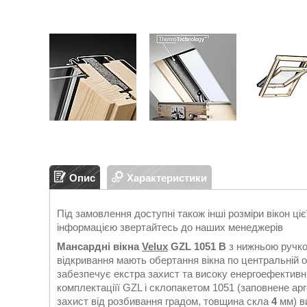
Опис
Характеристики
Під замовлення доступні також інші розміри вікон ціє
інформацією звертайтесь до наших менеджерів
Мансардні вікна
Velux
GZL 1051 B
з нижньою ручко
відкривання мають обертання вікна по центральній о
забезпечує екстра захист та високу енергоефективн
комплектаціїї GZL і склопакетом 1051 (заповнене ар
захист від розбивання градом, товщина скла
4
мм) ви