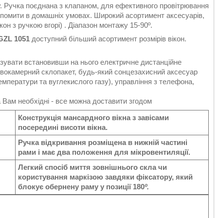
. Ручка поєднана з клапаном, для ефективного провітрювання
 і помити в домашніх умовах. Широкий асортимент аксесуарів,
н з ручкою вгорі) . Діапазон монтажу 15-90º.
 GZL 1051
доступний більший асортимент розмірів вікон.
зувати встановивши на нього електричне дистанційне
ти двокамерний склопакет, будь-який сонцезахисний аксесуар
емператури та вуглекислого газу), управління з телефона,
а Вам необхідні - все можна доставити згодом
Конструкція мансардного вікна з завісами
посередині висоти вікна.
Ручка відкривання розміщена в нижній частині
рами і має два положення для мікровентиляції.
Легкий спосіб миття зовнішнього скла чи
користування маркізою завдяки фіксатору, який
блокує обернену раму у позиції 180
º
.