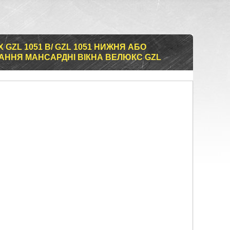
 GZL 1051 B/ GZL 1051 НИЖНЯ АБО
АННЯ МАНСАРДНІ ВІКНА ВЕЛЮКС GZL