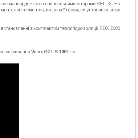
Ваше мансардне вікно оригінальними шторами VELUX. На
 монтажні елементи для легкої і швидкої установки штор
ри встановленні з комплектом теплогідроізоляції BDX 2000
ою відкривання
Velux GZL В 1051
чи