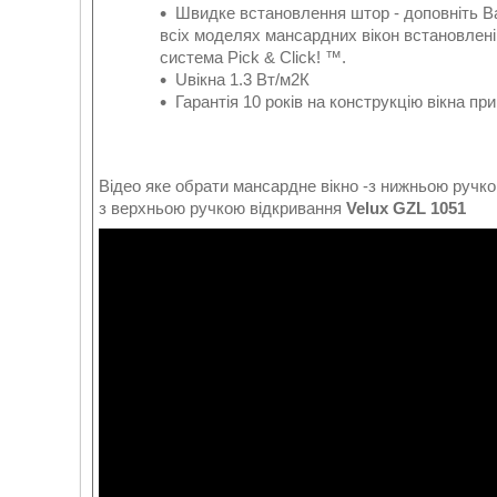
Швидке встановлення штор - доповніть 
всіх моделях мансардних вікон встановлені
система Pick & Click! ™.
Uвікна 1.3 Вт/м2К
Гарантія 10 років на конструкцію вікна п
Відео яке обрати мансардне вікно -з нижньою ручк
з верхньою ручкою відкривання
Velux GZL 1051