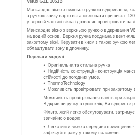
Velux GZL 1051В
Мансардне вікно з нижньою ручкою відкривання, кол
з ручкою знизу варто встановлювати при висоті 130
у верхній частині вікна і дозволяє провітрювати наві
Мансардне вікно з верхньою ручкою відкривання
V
на водній основі. Верхня ручка поєднана з вентиля
закритому вікні. Керувати вікном з такою ручкою лег
облаштувати зону відпочинку.
Переваги моделі
Оригінальна та стильна ручка
Надійність конструкції - конструкція манс
стійкості до погодних умов.
ThermoTechnology
Можливість провітрювати при закритому ві
Можливість провітрювання навіть при закрит
Відкривши ручку в один клік, Ви відкриєте
Фільтр, який легко обслуговувати, затримує
звичайною водою
Легко мити вікно з середини приміщення - 
зафіксуйте раму у такому положенні.