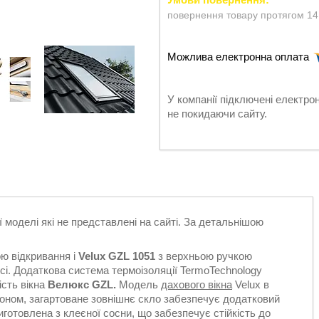
повернення товару протягом 14
У компанії підключені електро
не покидаючи сайту.
ї моделі які не представлені на сайті. За детальнішою
ю відкривання і
Velux GZL 1051
з верхньою ручкою
сі. Додаткова система термоізоляції TermoTechnology
ість вікна
Велюкс GZL.
Модель
дахового вікна
Velux в
гоном, загартоване зовнішнє скло забезпечує додатковий
готовлена з клеєної сосни, що забезпечує стійкість до