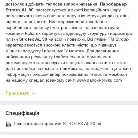
дозволяє відбивати теплове випромінювання.
Паробарьер
Strotex AL 90
застосовується в якості ізоляційного шару
регулюючого рівень водяного пару в конструкціях дахів, стін,
підлоги і перекриття. Високорозвинена технологія
виробничого процесу і контроль якості на заводах групи
компаній Foliarex гарантують однорідну структуру і параметри
плівки
Strotex AL 90
на всій її поверхні. Всі плівки ТМ Strotex
характеризуються високою еластичністю, що підвищує
міцність продукту і полегшує їх монтаж. Для досягнення
найкращого результату і забезпечення гермтичності
рекомендуємо застосовувати спеціалізовані лєнти та скотчі
для проклейки нахльостів, примикань, пошкоджень. Детальна
інформація і більший вибір покрівельних плівок та мембран
на нашому спеціалізованому сайті www.dahovi-plivku.com
Приховати
Специфікація
Технічні характеристики STROTEX AL 90.pdf