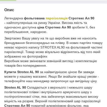
Опис
Легендарна
фольгована
пароізоляція
Стротекс Ал 90
-
найпопулярніша на ринку України. Висока якість та
одночасно доступна
ціна Стротекс Ал 90
зробили її, без
перебільшення, народною.
Звертаємо Вашу увагу на те що виробник вже не наносить
брендування безпосередньо на плівку. В нових партіях товару
немає чорного напису STROTEX AL90 на фольгованій частині
пароізоляції. Товар може візуально відрізнятись від того який
зображено на фотографіях
Виробник може змінювати зовнішній вигляд і комплектацію
товарів без попередження.
Купити Strotex AL 90
за найвигіднішою ціною Ви завжди
можете у нашому магазині. Якщо Ви знайшли кращі умови -
телефонуйте наш менеджер запропонує ще вигіднішу ціну.
Strotex AL 90
Складається з верхнього і нижнього шару
поліетиленової плівки і внутрішнього армуючого шару з
поліпропіленової сітки, яка забезпечує максимально високу
міцність на розрив. Верхній поліетиленовий шар пароізоляції
Стротекс Ал 90
покритий алюмінієвою фольгою, яка