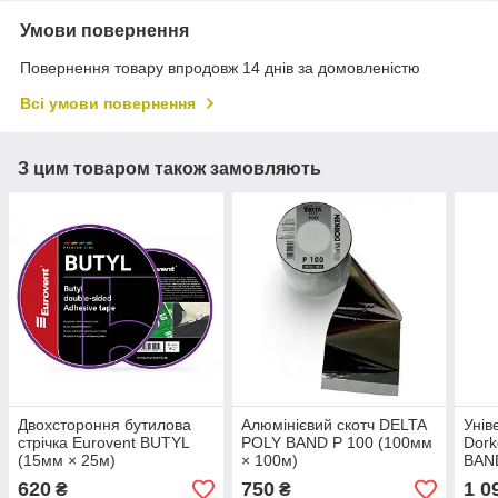
Умови повернення
Повернення товару впродовж 14 днів за домовленістю
Всі умови повернення
З цим товаром також замовляють
Двохстороння бутилова
Алюмінієвий скотч DELTA
Унів
стрічка Eurovent BUTYL
POLY BAND P 100 (100мм
Dork
(15мм × 25м)
× 100м)
BAN
620
750
1 0
₴
₴