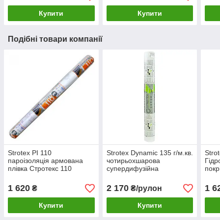
Купити
Купити
Подібні товари компанії
Strotex PI 110
Strotex Dynamic 135 г/м.кв.
Stro
пароізоляція армована
чотирьохшарова
Гідр
плівка Стротекс 110
супердифузійна
покр
пароизоляционная пленка
покрівельна мембрана,
гідр
75 м.кв.
Стротекс Динамік
Стро
1 620
2 170
1 6
₴
₴/рулон
Купити
Купити