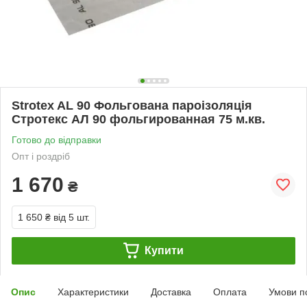
Strotex AL 90 Фольгована пароізоляція
Стротекс АЛ 90 фольгированная 75 м.кв.
Готово до відправки
Опт і роздріб
1 670
₴
1 650 ₴
від 5 шт.
Купити
Опис
Характеристики
Доставка
Оплата
Умови п