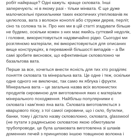
робіт найкраще? Одні кажуть: краще скловата. Інші
заперечують: ні в якому разі - тільки мінвата. Є ще дуже
малочисельні прихильники таких екзотичних утеплювачів як
целюлоза, вата з волокон коноплі або стружки дерев, перліт,
сіно та солома та ін. Про них ми в цій статті згадувати більше
не будемо, оскільки кожен з них має якийсь суттєвий недолік,
і головне, використовується надзвичайно рідко. Сьогодні ми
розглянємо матеріали, які використовуються для описаних
вище конструкціях, в переважній більшості випадків – а Ви
самі зробите висновок, що ефективніше скловолокно чи
базальтова вата.
Перше за все, хочеться внести ясність для тих хто розділяє
поняття скловата та мінеральна вата. Це одне і теж, оскільки
одне одного не виключає, так само як яблука і фрукти.
Мінеральна вата – це загальна назва всіх волокнистих
продуктів сировиною для виготовлення яких є матеріали
мінерального походження. Найбільш популярними є
скловата і кам'янко яна вата. Скловата виготовляється з
кварцового піску, з тої самої сировини, що і скло, бутилки,
банки, тому і дістало назву скловолокно, скловата, glasswool
(не путати з радянською скловатою якою обмотували
трубопроводи, це була шлаковата виготовлена зі шлаків
доменних печей з принципово іншою товщиною волокна і