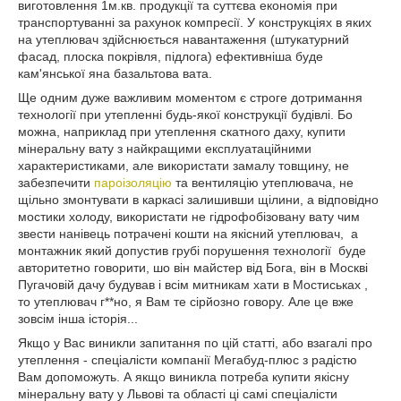
виготовлення 1м.кв. продукції та суттєва економія при
транспортуванні за рахунок компресії. У конструкціях в яких
на утеплювач здійснюється навантаження (штукатурний
фасад, плоска покрівля, підлога) ефективніша буде
кам'янської яна базальтова вата.
Ще одним дуже важливим моментом є строге дотримання
технології при утепленні будь-якої конструкції будівлі. Бо
можна, наприклад при утеплення скатного даху, купити
мінеральну вату з найкращими експлуатаційними
характеристиками, але використати замалу товщину, не
забезпечити
пароізоляцію
та вентиляцію утеплювача, не
щільно змонтувати в каркасі залишивши щілини, а відповідно
мостики холоду, використати не гідрофобізовану вату чим
звести нанівець потрачені кошти на якісний утеплювач, а
монтажник який допустив грубі порушення технології буде
авторитетно говорити, шо він майстер від Бога, він в Москві
Пугачовій дачу будував і всім митникам хати в Мостиськах ,
то утеплювач г**но, я Вам те сірйозно говору. Але це вже
зовсім інша історія...
Якщо у Вас виникли запитання по цій статті, або взагалі про
утеплення - спеціалісти компанії Мегабуд-плюс з радістю
Вам допоможуть. А якщо виникла потреба купити якісну
мінеральну вату у Львові та області ці самі спеціалісти