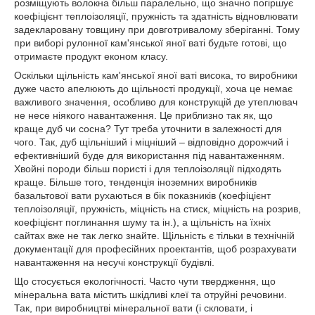
розміщують волокна більш паралельно, що значно погіршує
коефіцієнт теплоізоляції, пружність та здатність відновлювати
задекларовану товщину при довготривалому зберіганні. Тому
при виборі рулонної кам'янської яної ваті будьте готові, що
отримаєте продукт економ класу.
Оскільки щільність кам'янської яної ваті висока, то виробники
дуже часто апелюють до щільності продукції, хоча це немає
важливого значення, особливо для конструкцій де утеплювач
не несе ніякого навантаження. Це приблизно так як, що
краще дуб чи сосна? Тут треба уточнити в залежності для
чого. Так, дуб щільніший і міцніший – відповідно дорожчий і
ефективніший буде для використання під навантаженням.
Хвойні породи більш пористі і для теплоізоляції підходять
краще. Більше того, тенденція іноземних виробників
базальтової вати рухаються в бік показників (коефіцієнт
теплоізоляції, пружність, міцність на стиск, міцність на розрив,
коефіцієнт поглинання шуму та ін.), а щільність на їхніх
сайтах вже не так легко знайте. Щільність є тільки в технічній
документації для професійних проектантів, щоб розрахувати
навантаження на несучі конструкції будівлі.
Що стосується екологічності. Часто чути твердження, що
мінеральна вата містить шкідливі клеї та отруйні речовини.
Так, при виробництві мінеральної вати (і скловати, і