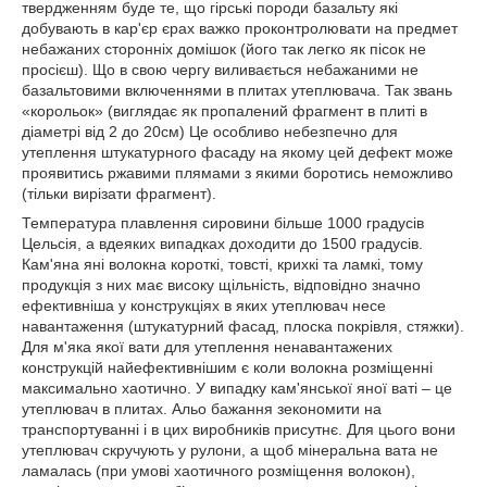
твердженням буде те, що гірські породи базальту які
добувають в кар'єр єрах важко проконтролювати на предмет
небажаних сторонніх домішок (його так легко як пісок не
просієш). Що в свою чергу виливається небажаними не
базальтовими включеннями в плитах утеплювача. Так звань
«корольок» (виглядає як пропалений фрагмент в плиті в
діаметрі від 2 до 20см) Це особливо небезпечно для
утеплення штукатурного фасаду на якому цей дефект може
проявитись ржавими плямами з якими боротись неможливо
(тільки вирізати фрагмент).
Температура плавлення сировини більше 1000 градусів
Цельсія, а вдеяких випадках доходити до 1500 градусів.
Кам'яна яні волокна короткі, товсті, крихкі та ламкі, тому
продукція з них має високу щільність, відповідно значно
ефективніша у конструкціях в яких утеплювач несе
навантаження (штукатурний фасад, плоска покрівля, стяжки).
Для м'яка якої вати для утеплення ненавантажених
конструкцій найефективнішим є коли волокна розміщенні
максимально хаотично. У випадку кам'янської яної ваті – це
утеплювач в плитах. Альо бажання зекономити на
транспортуванні і в цих виробників присутнє. Для цього вони
утеплювач скручують у рулони, а щоб мінеральна вата не
ламалась (при умові хаотичного розміщення волокон),