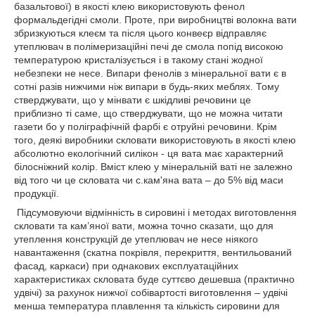
базальтової) в якості клею використовують фенол
формальдегідні смоли. Проте, при виробництві волокна вати
збризкуються клеєм та після цього конвеєр відправляє
утеплювач в полімеризаційні печі де смола попід високою
температурою кристалізується і в такому стані жодної
небезпеки не несе. Випари фенолів з мінеральної вати є в
сотні разів нижчими ніж випари в будь-яких меблях. Тому
стверджувати, що у мінвати є шкідливі речовини це
приблизно ті саме, що стверджувати, що не можна читати
газети бо у поліграфічній фарбі є отруйні речовини. Крім
того, деякі виробники скловати використовують в якості клею
абсолютно екологічний силікон - ця вата має характерний
білосніжний колір. Вміст клею у мінеральній ваті не залежно
від того чи це скловата чи с.кам'яна вата – до 5% від маси
продукції.
Підсумовуючи відмінність в сировині і методах виготовлення
скловати та кам’яної вати, можна точно сказати, що для
утеплення конструкцій де утеплювач не несе ніякого
навантаження (скатна покрівля, перекриття, вентильований
фасад, каркаси) при однакових експлуатаційних
характеристиках скловата буде суттєво дешевша (практично
удвічі) за рахунок нижчої собівартості виготовлення – удвічі
менша температура плавлення та кількість сировини для