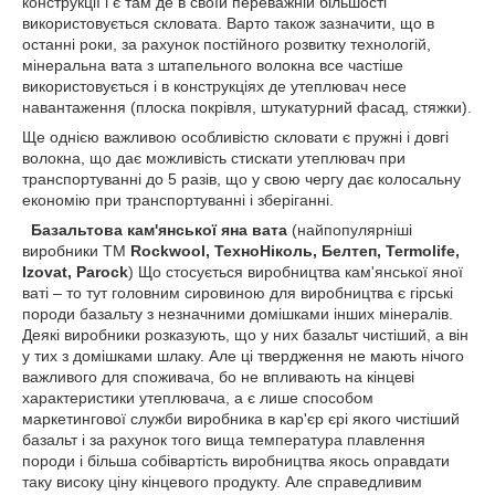
конструкції і є там де в своїй переважній більшості
використовується скловата. Варто також зазначити, що в
останні роки, за рахунок постійного розвитку технологій,
мінеральна вата з штапельного волокна все частіше
використовується і в конструкціях де утеплювач несе
навантаження (плоска покрівля, штукатурний фасад, стяжки).
Ще однією важливою особливістю скловати є пружні і довгі
волокна, що дає можливість стискати утеплювач при
транспортуванні до 5 разів, що у свою чергу дає колосальну
економію при транспортуванні і зберіганні.
Базальтова кам'янської яна вата
(найпопулярніші
виробники ТМ
Rockwool, ТехноНіколь, Белтеп, Termolife,
Izovat, Parock
) Що стосується виробництва кам'янської яної
ваті – то тут головним сировиною для виробництва є гірські
породи базальту з незначними домішками інших мінералів.
Деякі виробники розказують, що у них базальт чистіший, а він
у тих з домішками шлаку. Але ці твердження не мають нічого
важливого для споживача, бо не впливають на кінцеві
характеристики утеплювача, а є лише способом
маркетингової служби виробника в кар'єр єрі якого чистіший
базальт і за рахунок того вища температура плавлення
породи і більша собівартість виробництва якось оправдати
таку високу ціну кінцевого продукту. Але справедливим